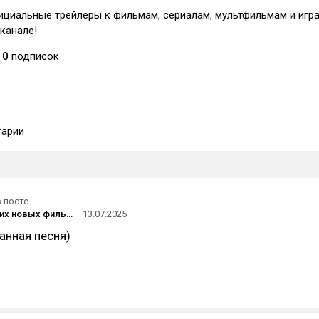
циальные трейлеры к фильмам, сериалам, мультфильмам и игр
канале!
0
подписок
арии
в посте
Топ-25 лучших новых фильмов ужасов 2025, вышедших в хорошем качестве
13.07.2025
анная песня)