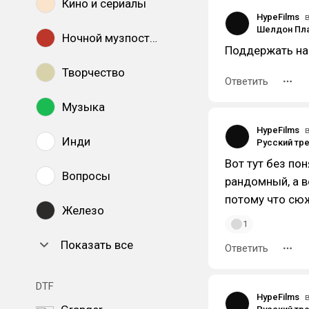
Кино и сериалы
HypeFilms
Ночной музпостинг
Поддержать нас
Творчество
Ответить
Музыка
HypeFilms
Инди
Вот тут без по
Вопросы
рандомный, а в
потому что сюж
Железо
1
Показать все
Ответить
DTF
HypeFilms