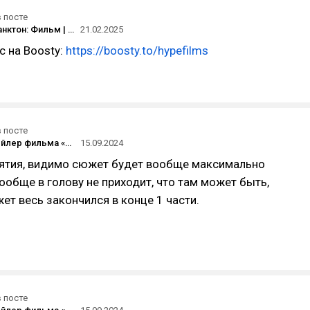
в посте
Шелдон Планктон: Фильм | Русский трейлер | Фильм 2025 (Губка Боб Квадратные Штаны)
21.02.2025
 на Boosty:
https://boosty.to/hypefilms
в посте
Русский трейлер фильма «Астрал. Игры призраков»
15.09.2024
нятия, видимо сюжет будет вообще максимально
ообще в голову не приходит, что там может быть,
ет весь закончился в конце 1 части.
в посте