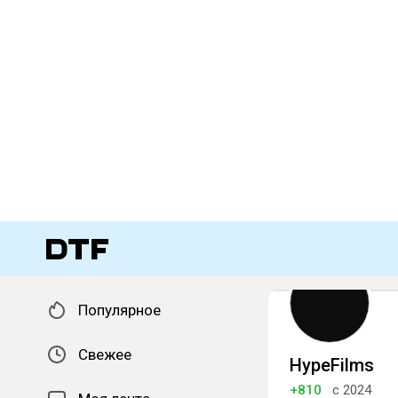
Популярное
Свежее
HypeFilms
+810
с 2024