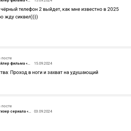
Русский трейлер фильма «Астрал. Игры призраков»
15.09.2024
чёрный телефон 2 выйдет, как мне известно в 2025
ю жду сиквел))))
в посте
Русский трейлер фильма «Астрал. Игры призраков»
15.09.2024
тва: Проход в ноги и захват на удушающий
в посте
Дебютный тизер сериала «Чужой: Земля» 2025 года
03.09.2024