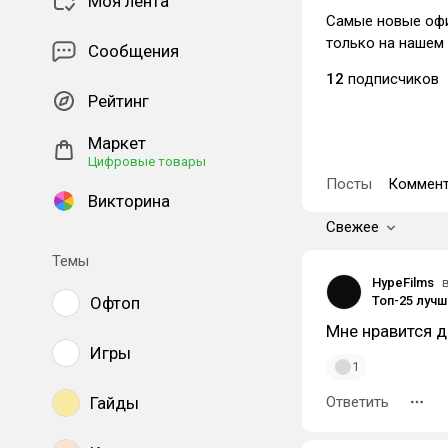
Моя лента
Самые новые офи
только на нашем 
Сообщения
12
подписчиков
Рейтинг
Маркет
Цифровые товары
Посты
Коммент
Викторина
Свежее
Темы
HypeFilms
Офтоп
Мне нравится д
Игры
1
Гайды
Ответить