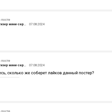
в посте
Дебютный тизер мини-сериала «Все совпадения случайны» с Кейт Бланшетт
07.08.2024
в посте
Дебютный тизер мини-сериала «Все совпадения случайны» с Кейт Бланшетт
07.08.2024
есь, сколько же соберет лайков данный постер?
в посте