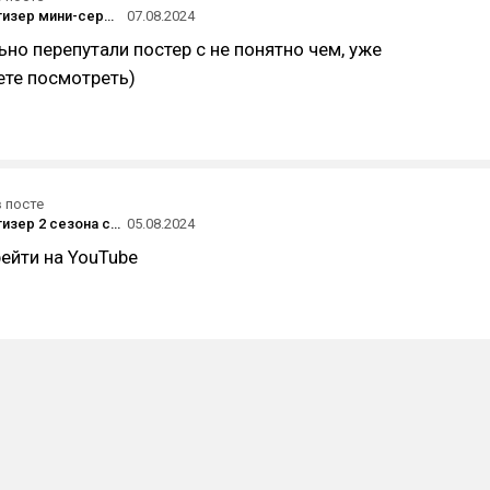
Дебютный тизер мини-сериала «Все совпадения случайны» с Кейт Бланшетт
07.08.2024
но перепутали постер с не понятно чем, уже
ете посмотреть)
в посте
Дебютный тизер 2 сезона сериала «Одни из нас» 2025 года
05.08.2024
ейти на YouTube