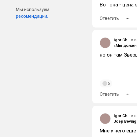
Вот она - цена
Мы используем
рекомендации.
Ответить
Igor Ch.
в п
но он там Звер
5
Ответить
Igor Ch.
в п
Joep Beving
Мне у него ещё