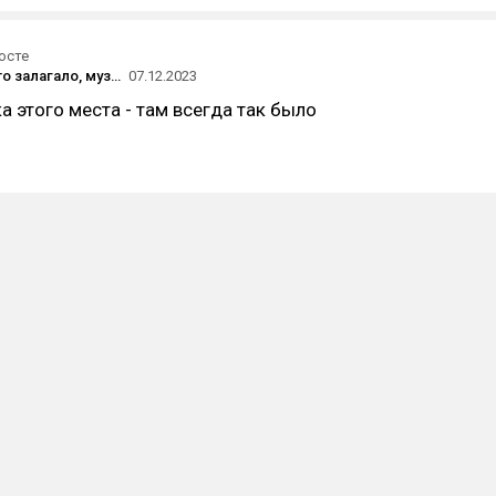
осте
У меня что-то залагало, музыка пропала и остался только фоновый шум. Честно сказать играть стало очень неуютно 😨
07.12.2023
ка этого места - там всегда так было