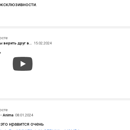
 эксклюзивности.
осте
«Мы должны верить друг в друга»: трейлер «Людей Икс '97» — продолжения культового мультсериала 1990-х
15.02.2024
ь
осте
 - Anima
08.01.2024
 это нравится очень