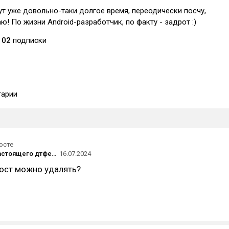
тут уже довольно-таки долгое время, переодически посчу,
ю! По жизни Android-разработчик, по факту - задрот :)
102
подписки
арии
осте
Плейлист настоящего дтфера должен состоять только из этих групп.
16.07.2024
пост можно удалять?