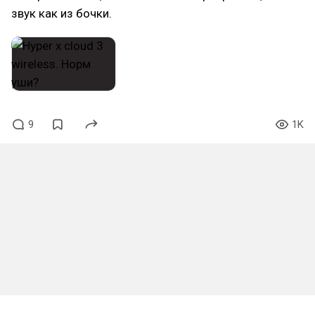
звук как из бочки.
9
1K