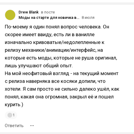
Drew Blank
в посте
Моды на старте для новичка в Mount & Blade II: Bannerlord
8 июля
По-моему я один понял вопрос человека. Он
скорее имеет ввиду, есть ли в ванилле
изначально кривоватые/недолепленные к
релизу механики/анимации/интерфейс, на
которые есть моды, которые не руша оригинал,
лишь улучшают общий опыт.
На мой неофитовый взгляд - на текущий момент
с релиза наверняка все косяки допили, что
хотели. Я сам просто не сильно далеко ушёл, как
понял, какая она огромная, закрыл её и пошел
курить.)
1
Ответить