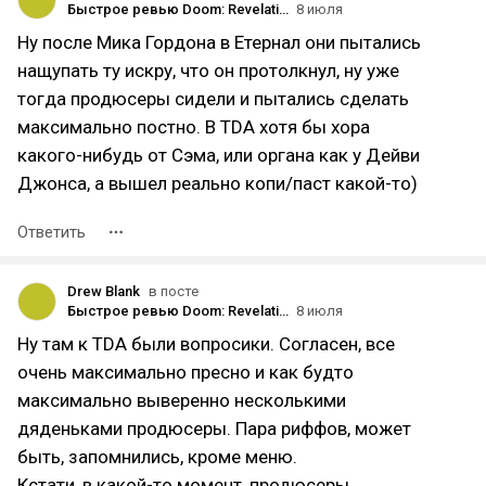
Быстрое ревью Doom: Revelations. Уступка фанатам Eternal
8 июля
Ну после Мика Гордона в Етернал они пытались
нащупать ту искру, что он протолкнул, ну уже
тогда продюсеры сидели и пытались сделать
максимально постно. В TDA хотя бы хора
какого-нибудь от Сэма, или органа как у Дейви
Джонса, а вышел реально копи/паст какой-то)
Ответить
Drew Blank
в посте
Быстрое ревью Doom: Revelations. Уступка фанатам Eternal
8 июля
Ну там к TDA были вопросики. Согласен, все
очень максимально пресно и как будто
максимально выверенно несколькими
дяденьками продюсеры. Пара риффов, может
быть, запомнились, кроме меню.
Кстати, в какой-то момент, продюсеры