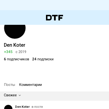
Den Koter
+345
с 2019
6
подписчиков
24
подписки
Посты
Комментарии
Свежее
Den Koter
в посте