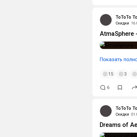
ToToTo T
Скидки
16.
AtmaSphere 
Показать полн
15
3
6
ToToTo T
Скидки
01.
Dreams of Ae