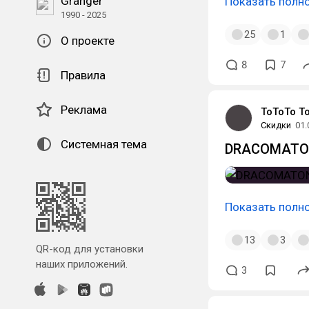
Granger
Показать полн
1990 - 2025
25
1
О проекте
8
7
Правила
Реклама
ToToTo T
Скидки
01.
Системная тема
DRACOMATON 
Показать полн
13
3
QR-код для установки
наших приложений.
3