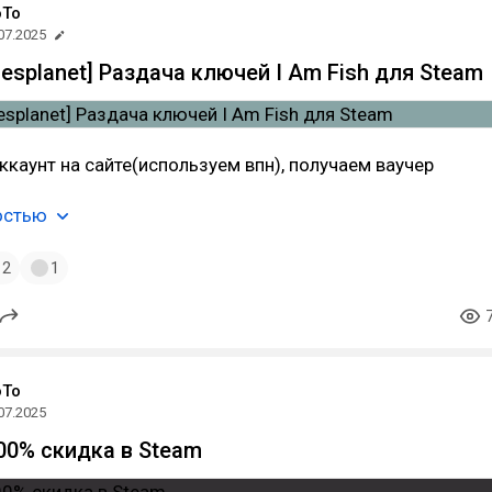
oTo
07.2025
esplanet] Раздача ключей I Am Fish для Steam
ккаунт на сайте(используем впн), получаем ваучер
остью
2
1
oTo
07.2025
100% скидка в Steam