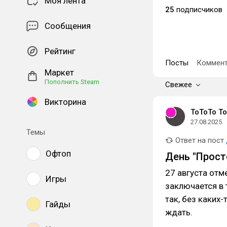
Моя лента
25
подписчиков
Сообщения
Рейтинг
Посты
Коммент
Маркет
Пополнить Steam
Свежее
Викторина
ToToTo T
27.08.2025
Темы
Ответ на пост
Офтоп
День "Просто
27 августа отм
Игры
заключается в 
так, без каких-
Гайды
ждать.