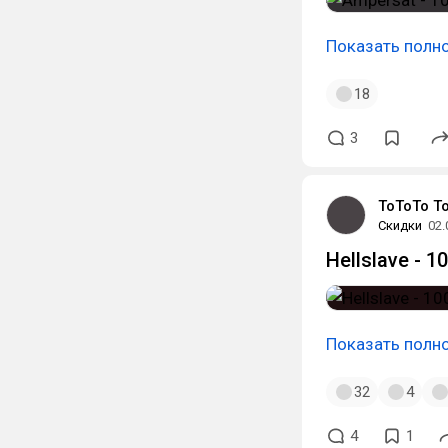
Показать полн
18
3
ToToTo T
Скидки
02.
Hellslave - 
Показать полн
32
4
4
1