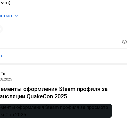
team)
остью
3
oTo
08.2025
лементы оформления Steam профиля за
ансляции QuakeCon 2025