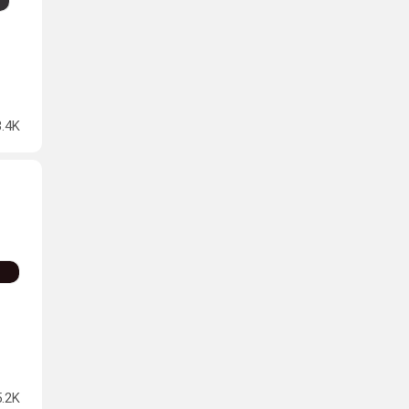
3.4K
5.2K