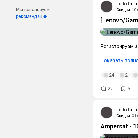
ToToTo T
Мы используем
Скидки
10.
рекомендации.
[Lenovo/Gam
Регистрируем а
Показать полн
24
2
22
5
ToToTo T
Скидки
01.
Ampersat - 