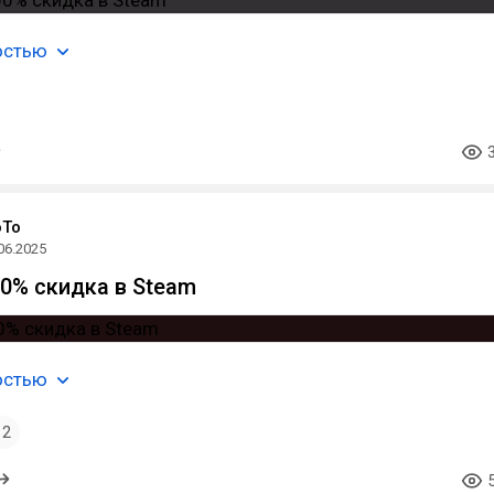
остью
oTo
06.2025
100% скидка в Steam
остью
2