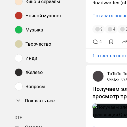
Кино и сериалы
Roadwarden (s
Ночной музпостинг
Показать полн
9
4
Музыка
4
Творчество
1 ответ на пост
Инди
Железо
ToToTo T
Скидки
09.
Вопросы
Получаем э
просмотр тр
Показать все
DTF