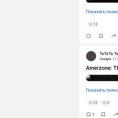
Показать полн
12
ToToTo T
Скидки
21.
Amerzone: Th
Показать полн
23
3
3