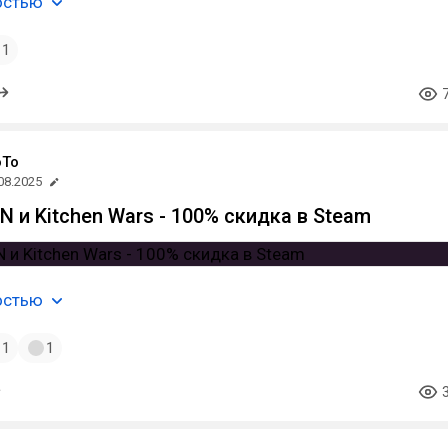
остью
1
oTo
08.2025
и Kitchen Wars - 100% скидка в Steam
остью
1
1