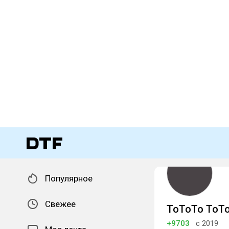
Популярное
Свежее
ToToTo ToT
+9703
с 2019