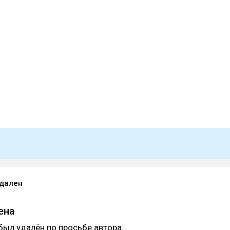
удален
ена
был удалён по просьбе автора.