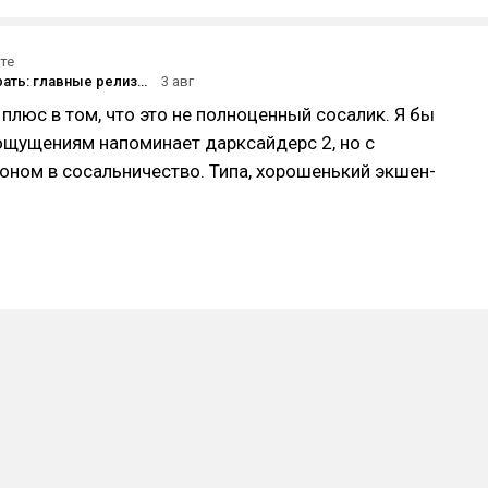
те
Во что поиграть: главные релизы августа 2026
3 авг
плюс в том, что это не полноценный сосалик. Я бы
 ощущениям напоминает дарксайдерс 2, но с
ном в сосальничество. Типа, хорошенький экшен-