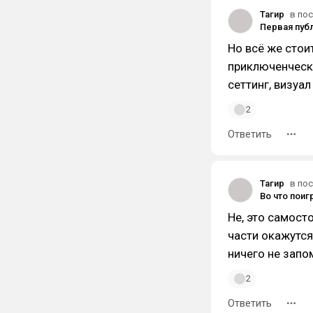
Тагир
в пос
Но всё же стои
приключенческу
сеттинг, визуа
2
Ответить
Тагир
в пос
Не, это самост
части окажутся,
ничего не запо
2
Ответить