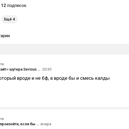
12
подписок
Ещё 4
арии
те
Релиз «роглайт»-шутера Serious Sam: Shatterverse состоится 31 августа — трейлер
20:30
который вроде и не бф, а вроде бы и смесь калды
те
«Что могло произойти, если бы меня там не было?»: трейлер «Прайм-тайма» — фильма с Робертом Паттинсоном о ведущем телешоу про охоту на педофилов
вчера