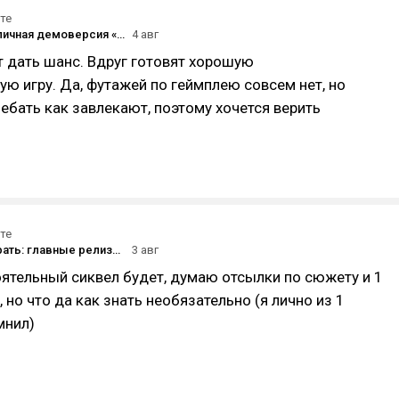
те
Первая публичная демоверсия «Войны Миров: Сибирь» станет доступна на «Comic Con Игромир 2026»
4 авг
т дать шанс. Вдруг готовят хорошую
ю игру. Да, футажей по геймплею совсем нет, но
л ебать как завлекают, поэтому хочется верить
те
Во что поиграть: главные релизы августа 2026
3 авг
оятельный сиквел будет, думаю отсылки по сюжету и 1
 но что да как знать необязательно (я лично из 1
мнил)