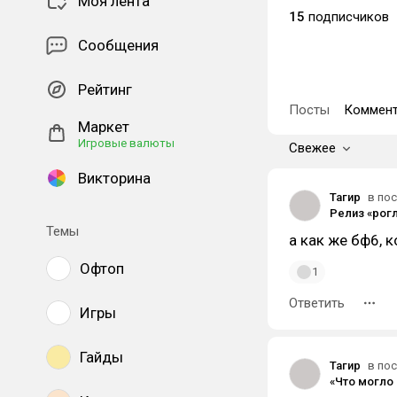
Моя лента
15
подписчиков
Сообщения
Рейтинг
Посты
Коммент
Маркет
Игровые валюты
Свежее
Викторина
Тагир
в пос
Темы
а как же бф6, 
Офтоп
1
Ответить
Игры
Гайды
Тагир
в пос