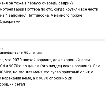
 меня он тоже в первую очередь седрик)
мотрел Гарри Поттера по стс, когда крутили все части
из 4 запомнил Паттинсона. А намного позже
 Сумерками
те
🎮 Стоит ли апгрейдиться с 7500F на 7800X3D?
вчера
зал, что 9070 плохой вариант, даже хороший, если
0ti и 9070xt по ценам (это пиздец какая разница). Сам
9060xt, но это для меня это супер приятный опыт, а
и нареканий нема, а с 9070 спокойно 2к
хороший сетап