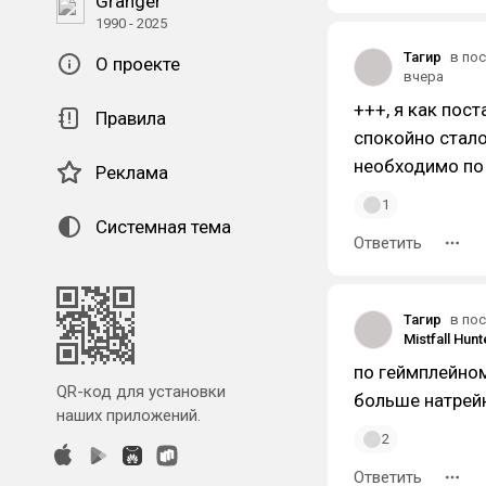
Granger
1990 - 2025
Тагир
в пос
О проекте
вчера
+++, я как пос
Правила
спокойно стало
необходимо по 
Реклама
1
Системная тема
Ответить
Тагир
в пос
по геймплейном
QR-код для установки
больше натрейн
наших приложений.
2
Ответить