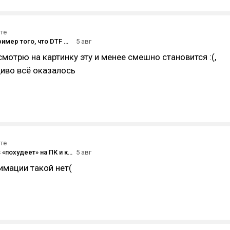
те
Ещё один пример того, что DTF может быть платформой для разработчиков, если бы Комитет занялся этим вопросом.
5 авг
мотрю на картинку эту и менее смешно становится :(,
иво всё оказалось
те
Marvel Rivals «похудеет» на ПК и консолях
5 авг
имации такой нет(