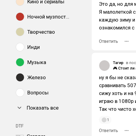
Кино и сериалы
Это да, но для
Я малолеткой с
Ночной музпостинг
каждую зиму и 
ознакомился с
Творчество
Ответить
Инди
Музыка
Тагир
в пос
Железо
ну я бы не ска
сравнивать 507
Вопросы
сижу хоть и на 
играю в 1080p 
Показать все
Так что чисто 
1
DTF
Ответить