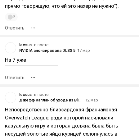
прямо говорящую, что ей это нахер не нужно").
2
Ответить
lecsus
в посте
NVIDIA анонсировала DLSS 5
17 мар
На 7 уже
Ответить
lecsus
в посте
Джефф Каплан об уходе из Blizzard: «Мне назвали дату, к которой Overwatch должна принести такую-то сумму. Или тысячу человек уволят»
12 мар
Непосредственно близзардская франчайзная
Overwatch League, ради которой насиловали
казуальную игру и которая должна была быть
несущей золотые яйца курицей схлопнулась в