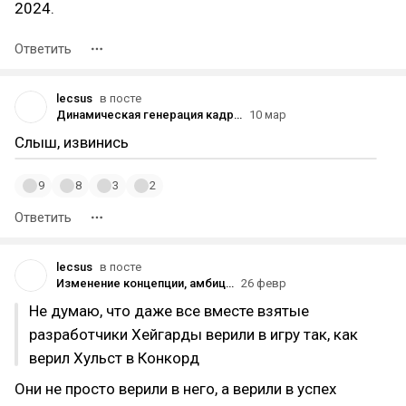
2024.
Ответить
lecsus
в посте
Динамическая генерация кадров для DLSS 4.5 станет доступна 31 марта — в рамках бета-тестирования
10 мар
Слыш, извинись
9
8
3
2
Ответить
lecsus
в посте
Изменение концепции, амбиции на одиночную игру и высокомерие начальства: главное из материала Шрайера о создании и провале Highguard
26 февр
Не думаю, что даже все вместе взятые
разработчики Хейгарды верили в игру так, как
верил Хульст в Конкорд
Они не просто верили в него, а верили в успех