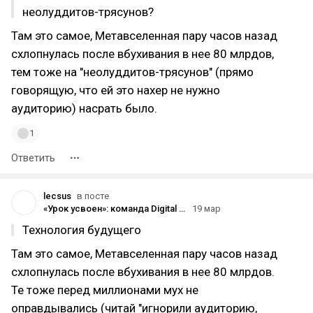
неолуддитов-трясунов?
Там это самое, Метавселенная пару часов назад
схлопнулась после вбухивания в нее 80 млрдов,
тем тоже на "неолуддитов-трясунов" (прямо
говорящую, что ей это нахер не нужно
аудиторию) насрать было.
1
Ответить
lecsus
в посте
«Урок усвоен»: команда Digital Foundry ответила на критику, связанную с роликом про DLSS 5
19 мар
Технология будущего
Там это самое, Метавселенная пару часов назад
схлопнулась после вбухивания в нее 80 млрдов.
Те тоже перед миллионами мух не
оправдывались (читай "игнорили аудиторию,