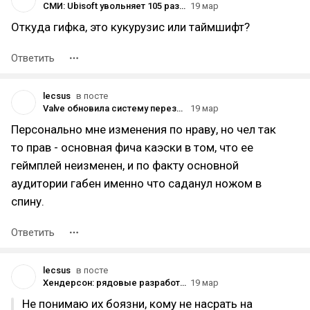
СМИ: Ubisoft увольняет 105 разработчиков из Red Storm Entertainment — студия больше не будет делать игры
19 мар
Откуда гифка, это кукурузис или таймшифт?
Ответить
lecsus
в посте
Valve обновила систему перезарядки оружия в Counter-Strike 2 — теперь игроки теряют патроны, оставшиеся в магазине
19 мар
Персонально мне изменения по нраву, но чел так
то прав - основная фича каэски в том, что ее
геймплей неизменен, и по факту основной
аудитории габен именно что саданул ножом в
спину.
Ответить
lecsus
в посте
Хендерсон: рядовые разработчики студий-партнёров NVIDIA узнали о DLSS 5 одновременно с остальной аудиторией
19 мар
Не понимаю их боязни, кому не насрать на