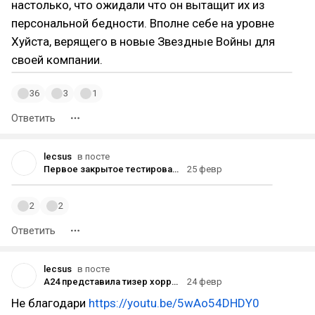
настолько, что ожидали что он вытащит их из
персональной бедности. Вполне себе на уровне
Хуйста, верящего в новые Звездные Войны для
своей компании.
36
3
1
Ответить
lecsus
в посте
Первое закрытое тестирование Horizon Hunters Gathering пройдёт с 27 февраля по 1 марта
25 февр
2
2
Ответить
lecsus
в посте
A24 представила тизер хоррор-фильма «Закулисье реальности» по мотивам крипипасты The Backrooms
24 февр
Не благодари
https://youtu.be/5wAo54DHDY0