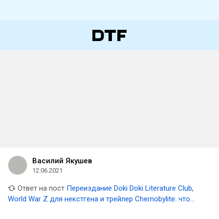
Василий Якушев
12.06.2021
Ответ на пост
Переиздание Doki Doki Literature Club,
World War Z для некстгена и трейлер Chernobylite: что
показали на IGN Expo 2021