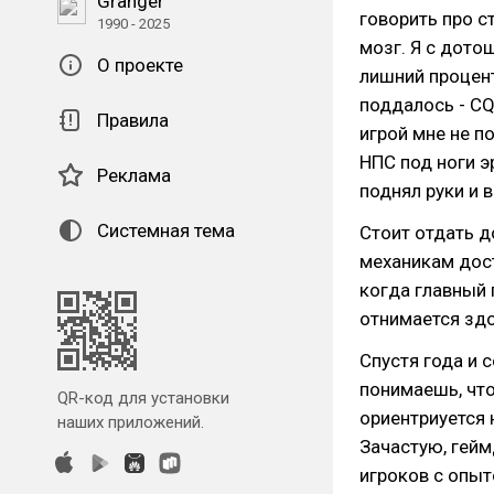
Granger
говорить про с
1990 - 2025
мозг. Я с дото
О проекте
лишний процент
поддалось - C
Правила
игрой мне не п
НПС под ноги э
Реклама
поднял руки и 
Системная тема
Стоит отдать 
механикам дост
когда главный 
отнимается здо
Спустя года и 
понимаешь, что
QR-код для установки
ориентриуется н
наших приложений.
Зачастую, гейм
игроков с опыт