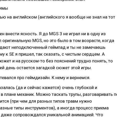
зимы
ью на английском (английского я вообще не знал на тот
ен внести ясность. Я до MGS 3 не играл ни в одну из
ал оригинальную MGS, но это было в том возрасте, когда
 дают неподключенный геймпад и ты не замечаешь
му к SE я пришел, так сказать, с чистым сердцем. А
сюжет и на русском-то без пояснений трудно понять, то
сей день остается загадкой сюжет этой игры.
тевался про геймдизайн. К нему и вернемся.
азалась (да и сейчас кажется) очень глубокой и
 в плане механик. Можно таскать трупы, разговаривать п
ечится (при чем для разных типов травм нужно
азные типы инструментов), а иногда процесс приема
я даже сопровождался уникальной анимацией. Что