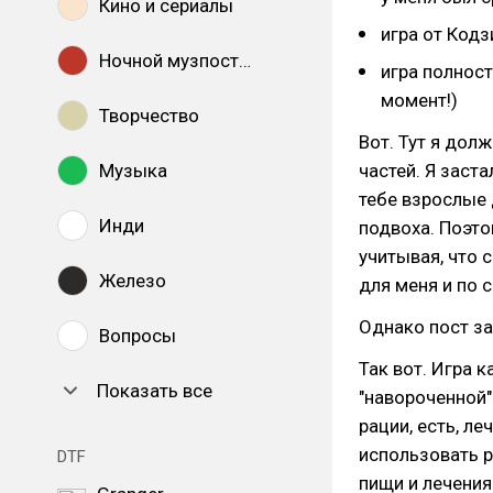
Кино и сериалы
игра от Код
Ночной музпостинг
игра полност
момент!)
Творчество
Вот. Тут я долж
Музыка
частей. Я заст
тебе взрослые
Инди
подвоха. Поэто
учитывая, что 
Железо
для меня и по 
Однако пост за
Вопросы
Так вот. Игра к
Показать все
"навороченной"
рации, есть, л
использовать р
DTF
пищи и лечени