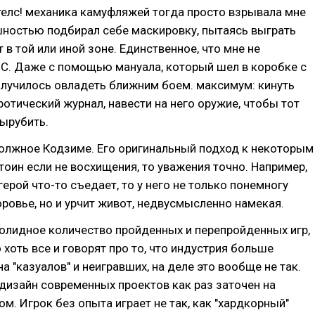
телс! механика камуфляжей тогда просто взрывала мне
шностью подбирал себе маскировку, пытаясь выграть
 в той или иной зоне. Единственное, что мне не
QC. Даже с помощью мануала, который шел в коробке с
олучилось овладеть ближним боем. максимум: кинуть
ротический журнал, навести на него оружие, чтобы тот
вырубить.
должное Кодзиме. Его оригинальный подход к некоторым
оин если не восхищения, то уважения точно. Например,
герой что-то съедает, то у него не только понемногу
ровье, но и урчит живот, недвусмысленно намекая.
солидное количество пройденных и перепройденных игр,
 хоть все и говорят про то, что индустрия больше
а "казуалов" и неигравших, на деле это вообще не так.
дизайн современных проектов как раз заточен на
ом. Игрок без опыта играет не так, как "хардкорный"