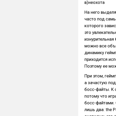
в)неохота
На него выделя
часто под самы
которого завис
это увлекатель
изнурительная 
можно все объя
динамику геймп
приходится исп
Поэтому ее мож
При этом, гейм
а зачастую под
босс-файты. К 
потому что игр
босс-файтами.
лишь два: the P