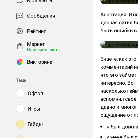
Моя лента
Аннотация: Я н
Сообщения
данная сатья б
быть ошибки в 
Рейтинг
Маркет
Игровые валюты
Знаете, как эт
Викторина
комментарий на
что это займет
Темы
интересно. Вот
насколько гейм
Офтоп
вспомнил свое 
давно и многог
Игры
ощущение от п
Гайды
я был довол
у меня был 