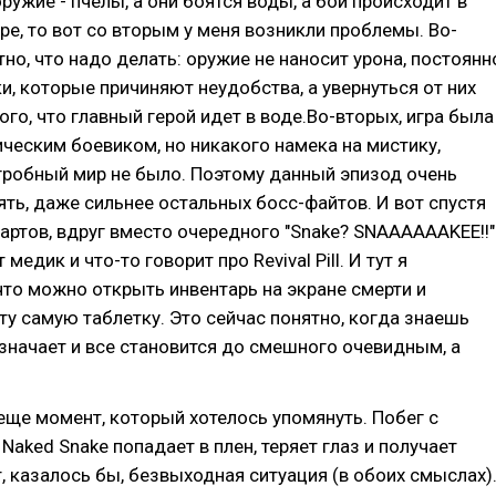
ружие - пчелы, а они боятся воды, а бой происходит в
е, то вот со вторым у меня возникли проблемы. Во-
тно, что надо делать: оружие не наносит урона, постоянн
и, которые причиняют неудобства, а увернуться от них
ого, что главный герой идет в воде.Во-вторых, игра была
ическим боевиком, но никакого намека на мистику,
гробный мир не было. Поэтому данный эпизод очень
ять, даже сильнее остальных босс-файтов. И вот спустя
артов, вдруг вместо очередного "Snake? SNAAAAAAKEE!!"
 медик и что-то говорит про Revival Pill. И тут я
то можно открыть инвентарь на экране смерти и
ту самую таблетку. Это сейчас понятно, когда знаешь
означает и все становится до смешного очевидным, а
 еще момент, который хотелось упомянуть. Побег с
Naked Snake попадает в плен, теряет глаз и получает
ут, казалось бы, безвыходная ситуация (в обоих смыслах)