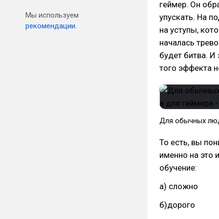
геймер. Он обр
Мы используем
упускать. На п
рекомендации.
на уступы, кот
началась трево
будет битва. И
того эффекта 
Для обычных люд
То есть, вы по
именно на это 
обучение:
а) сложно
б)дорого