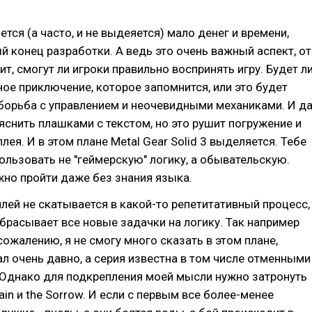
ется (а часто, и не выдеяется) мало денег и времени,
й конец разработки. А ведь это очень важный аспект, от
ит, смогут ли игроки правильно воспринять игру. Будет л
ное приключение, которое запомнится, или это будет
борьба с управлением и неочевидными механиками. И да
снить плашками с текстом, но это рушит погружение и
лея. И в этом плане Metal Gear Solid 3 выделяется. Тебе
ользовать не "геймерскую" логику, а обывательскую.
но пройти даже без знания языка.
плей не скатывается в какой-то репетитативный процесс,
брасывает все новые задачки на логику. Так например
сожалению, я не смогу много сказать в этом плане,
ал очень давно, а серия известна в том числе отменными
 Однако для подкрепления моей мысли нужно затронуть
ain и the Sorrow. И если с первым все более-менее