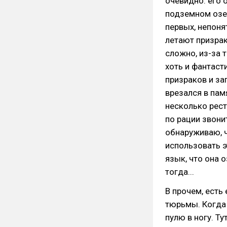
очевидно: его о
подземном озер
первых, непоня
летают призрак
сложно, из-за т
хоть и фантаст
призраков и за
врезался в пам
несколько рест
по рации звонит
обнаруживаю, ч
использовать э
язык, что она 
тогда...
В прочем, есть
тюрьмы. Когда 
пулю в ногу. Т