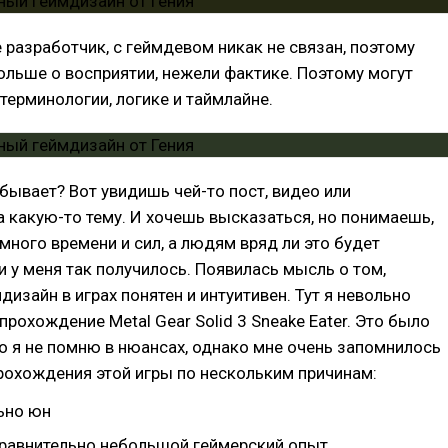
е разработчик, с геймдевом никак не связан, поэтому
ольше о восприятии, нежели фактике. Поэтому могут
терминологии, логике и таймлайне.
о бывает? Вот увидишь чей-то пост, видео или
 какую-то тему. И хочешь высказаться, но понимаешь,
 много времени и сил, а людям вряд ли это будет
 и у меня так получилось. Появилась мысль о том,
дизайн в играх понятен и интуитивен. Тут я невольно
прохождение Metal Gear Solid 3 Sneake Eater. Это было
о я не помню в нюансах, однако мне очень запомнилось
рохождения этой игры по нескольким причинам:
ьно юн
сравнительно небольшой геймерский опыт