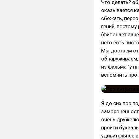
Что делать? обы
оказывается к
сбежать, персо
гений, поэтому
(фиг знает заче
него есть писто
Мы достаем с п
обнаруживаем, 
из фильма "у п
вспомнить про 
Я до сих пор п
замороченности
очень дружелюб
пройти букваль
удивительнее в