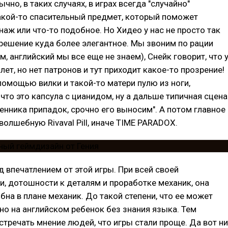
чно, в таких случаях, в играх всегда "случайно"
акой-то спасительный предмет, который поможет
наж или что-то подобное. Но Хидео у нас не просто так
 решение куда более элегантное. Мы звоним по рации
м, английский мы все еще не знаем), Снейк говорит, что 
лет, но нет патронов и тут приходит какое-то прозрение!
омощью вилки и такой-то матери пулю из ноги,
что это капсула с цианидом, ну а дальше типичная сцена
ленника припадок, срочно его выносим". А потом главное
волшебную Rivaval Pill, иначе TIME PARADOX.
од впечатлением от этой игры. При всей своей
, дотошности к деталям и проработке механик, она
на в плане механик. До такой степени, что ее может
но на английском ребенок без знания языка. Тем
стречать мнение людей, что игры стали проще. Да вот ни