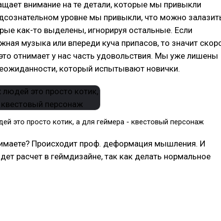
ащает внимание на те детали, которые мы привыкли
одсознательном уровне мы привыкли, что можно залазит
орые как-то выделены, игнорируя остальные. Если
жная музыка или впереди куча припасов, то значит скор
 это отнимает у нас часть удовольствия. Мы уже лишены
неожиданности, который испытывают новички.
ей это просто котик, а для геймера - квестовый персонаж
нимаете? Происходит проф. деформация мышления. И
идет расчет в геймдизайне, так как делать нормальное