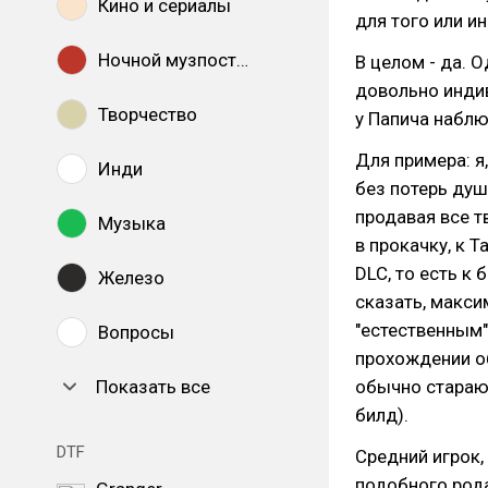
Кино и сериалы
для того или и
Ночной музпостинг
В целом - да. 
довольно индив
Творчество
у Папича набл
Для примера: я
Инди
без потерь душ
продавая все т
Музыка
в прокачку, к 
DLC, то есть к 
Железо
сказать, макси
"естественным"
Вопросы
прохождении об
Показать все
обычно стараю
билд).
DTF
Средний игрок,
подобного рода