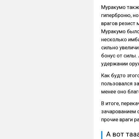
Муракумо также
гиперброню, но
врагов резист 
Муракумо было
несколько имба
сильно увеличи
бонус от силы.
удержании оруж
Как будто этог
пользовался за
менее оно благ
В итоге, перек
зачарованием с
прочие враги р
А вот таа