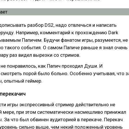
дописывать разбор DS2, надо отвлечься и написать
ерунду. Например, комментарий к прохождению Dark
зываемым Папичем. Будучи фанатом игры, разумеется, не
о такого события. О самом Папиче раньше я знал очень
пару раз видел вырезки со стримов.
е понравилось, как Папич проходил Души. И
 смотреть порой было больно. Особенно учитывая, что з
ы, опытный геймер.
перекачич
ти игры экспрессивный стример действительно не
й мере, при этом систематически насмешливо принижал
. За что был обвинен аудиторией в перекаче. Перекач
 уровень сильно выше, чем некий положенный уровень