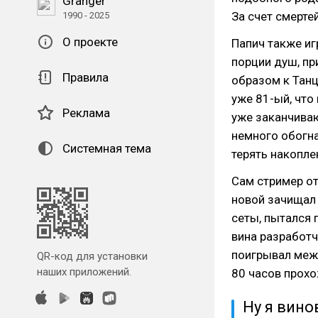
Granger
За счет смерте
1990 - 2025
О проекте
Папич также иг
порции душ, пр
Правила
образом к Танц
уже 81-ый, что
Реклама
уже заканчиваю
немного обогна
Системная тема
терять накопле
Сам стример от
новой зачищал 
сеты, пытался 
вина разработч
поигрывал межд
QR-код для установки
наших приложений.
80 часов прохо
Ну я вино