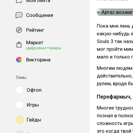
Моя лента
Сообщения
Пока мне лень 
Рейтинг
какую-нибудь 
Souls 3 так на
Маркет
Цифровые товары
мог пройти мим
мало и только 
Викторина
Многим людям н
действительно,
Темы
рулем, вроде б
Офтоп
Перефармыч, 
Игры
Многие труднос
познал в полно
Гайды
сложность игры
это когда твой