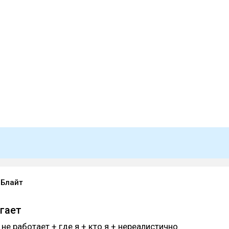
Блайт
гает
не работает + где я + кто я + нереалистично