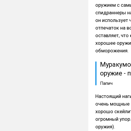
оружием с сам
спидраннеры на
он использует ч
отпечаток на в
оставляет, что
хорошее оружи
обморожения.
Муракумо 
оружие - 
Папич
Настоящий наги
очень мощные п
хорошо скейлит
огромный упор
оружия).