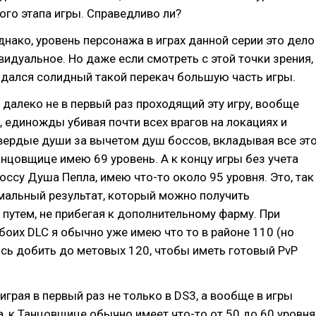
ного этапа игры. Справедливо ли?
Однако, уровень персонажа в играх данной серии это дело
идуальное. Но даже если смотреть с этой точки зрения,
юдался солидный такой перекач большую часть игры.
, далеко не в первый раз проходящий эту игру, вообще
, единожды убивая почти всех врагов на локациях и
вердые души за вычетом душ боссов, вкладывая все эт
Танцовщице имею 69 уровень. А к концу игры без учета
боссу Душа Пепла, имею что-то около 95 уровня. Это, так
мальный результат, который можно получить
 путем, не прибегая к дополнительному фарму. При
оих DLC я обычно уже имею что то в районе 110 (но
сь добить до метовых 120, чтобы иметь готовый PvP
 играя в первый раз не только в DS3, а вообще в игры
, к Танцовщице обычно имеет что-то от 50 до 60 уровня