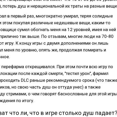
й, потерь душ и нерациональной их траты на разные вещи
рал в первый раз, многократно умирал, теряя солидные
и этом покупая различные недешевые вещи, каким-то
овщице сумел обогнать меня на 12 уровней, имея на ней
 прилично так выше. По отзывам, многие люди на 70-80
т игру. К концу игры с двумя дополнениями он лишь
л меня по уровню, опять же, продолжая помирать и
нное.
 перефарма открещивался. При этом почти всю игру по
локации после каждой смерти, "тестил урон", фармил
проходить DLC раньше рекомендуемого срока (что такж
иков, но свою часть душ он оттуда унес) а также
у стримами, о чем говорят баснословные для этой игр
ждения по итогу.
ват что ли, что в игре столько душ падает