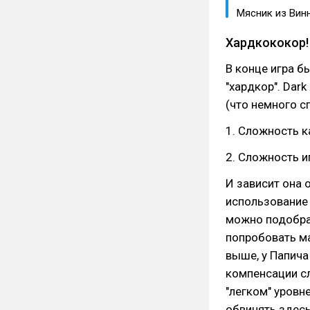
Мясник из Вин
Хардкококор!
В конце игра б
"хардкор". Dar
(что немного с
1. Сложность к
2. Сложность 
И зависит она о
использование 
можно подобрат
попробовать ма
выше, у Папича
компенсации с
"легком" уровн
обвинять здесь 