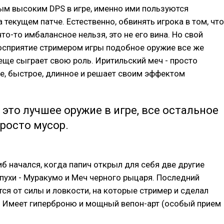
ым высоким DPS в игре, именно ими пользуются
 текущем патче. Естественно, обвинять игрока в том, что
то-то имбалансное нельзя, это не его вина. Но свой
осприятие стримером игры подобное оружие все же
 еще сыграет свою роль. Иритильский меч - просто
е, быстрое, длинное и решает своим эффектом
это лучшее оружие в игре, все остальное
просто мусор.
б начался, когда папич открыл для себя две другие
ухи - Муракумо и Меч черного рыцаря. Последний
ся от силы и ловкости, на которые стример и сделал
. Имеет гиперброню и мощный вепон-арт (особый прием