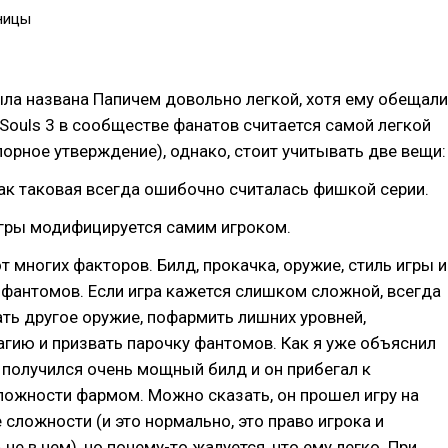
ницы
ыла названа Папичем довольно легкой, хотя ему обещали
k Souls 3 в сообществе фанатов считается самой легкой
порное утверждение), однако, стоит учитывать две вещи:
ак таковая всегда ошибочно считалась фишкой серии.
игры модифицируется самим игроком.
т многих факторов. Билд, прокачка, оружие, стиль игры и
фантомов. Если игра кажется слишком сложной, всегда
ь другое оружие, пофармить лишних уровней,
гию и призвать парочку фантомов. Как я уже объяснил
 получился очень мощный билд и он прибегал к
ложности фармом. Можно сказать, он прошел игру на
е сложности (и это нормально, это право игрока и
не в чем), но почему-то жалуется, что ему легко. При