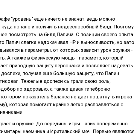
рафе "уровень" еще ничего не значат, ведь можно
 куда попало и получить недееспособный билд. Поэтому
нее посмотреть на билд Папича. С позиции своего опыта
что Папич слегка недокачивал HP и выносливость, но зат
дывался в параметры, от которых зависит урон оружия -
сть. А также в физическую мощь - параметр, который
ает природную защиту персонажа и позволяет надевать
доспехи, получая еще большую защиту, что Папич
тиковал. Тяжелые доспехи сыграли свою роль,
едобор по здоровью, а также давая гипеброню
и котором показатель баланса не дает пошатнуть игрока
ему), которая помогает крайне легко расправляться с
ивниками.
рает и оружие. До середины игры Папич попеременно
кимитары наемника и Иритильский меч. Первые являютс