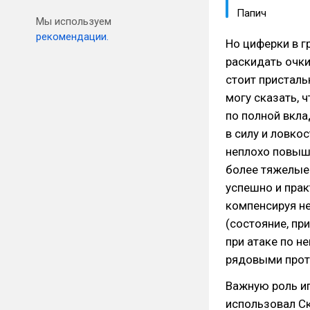
Папич
Мы используем
рекомендации.
Но циферки в г
раскидать очки
стоит присталь
могу сказать, 
по полной вкла
в силу и ловко
неплохо повыш
более тяжелые 
успешно и прак
компенсируя н
(состояние, пр
при атаке по н
рядовыми прот
Важную роль иг
использовал С