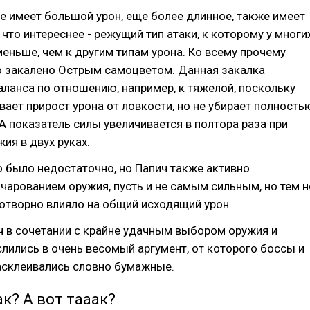
 имеет большой урон, еще более длинное, также имеет
 что интереснее - режущий тип атаки, к которому у многи
меньше, чем к другим типам урона. Ко всему прочему
 закалено Острым самоцветом. Данная закалка
ланса по отношению, например, к тяжелой, поскольку
вает прирост урона от ловкости, но не убирает полность
 А показатель силы увеличивается в полтора раза при
ия в двух руках.
о было недостаточно, но Папич также активно
чарованием оружия, пусть и не самым сильным, но тем н
отворно влияло на общий исходящий урон.
ач в сочетании с крайне удачным выбором оружия и
лились в очень весомый аргумент, от которого боссы и
асклеивались словно бумажные.
ак? А вот тааак?