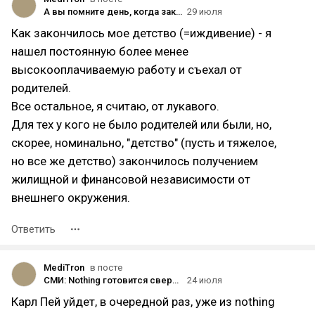
А вы помните день, когда закончилось ваше детство?
29 июля
Как закончилось мое детство (=иждивение) - я
нашел постоянную более менее
высокооплачиваемую работу и съехал от
родителей.
Все остальное, я считаю, от лукавого.
Для тех у кого не было родителей или были, но,
скорее, номинально, "детство" (пусть и тяжелое,
но все же детство) закончилось получением
жилищной и финансовой независимости от
внешнего окружения.
Ответить
MediTron
в посте
СМИ: Nothing готовится свернуть деятельность на двенадцати рынках и сократить персонал на 40%
24 июля
Карл Пей уйдет, в очередной раз, уже из nothing