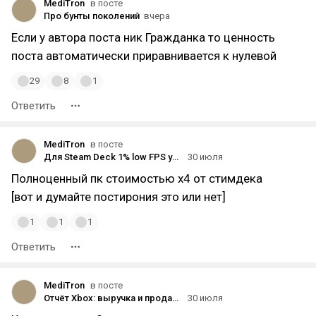
MediTron
в посте
Про бунты поколений
вчера
Если у автора поста ник Гражданка то ценность
поста автоматически приравнивается к нулевой
29
8
1
Ответить
MediTron
в посте
Для Steam Deck 1% low FPS увеличили на 31,8% благодаря патчу AMD P-State для Linux.
30 июля
Полноценный пк стоимостью х4 от стимдека
[вот и думайте постирония это или нет]
1
1
1
Ответить
MediTron
в посте
Отчёт Xbox: выручка и продажи устройств снова упали, но в компании ожидают возвращения к росту до июля 2027-го
30 июля