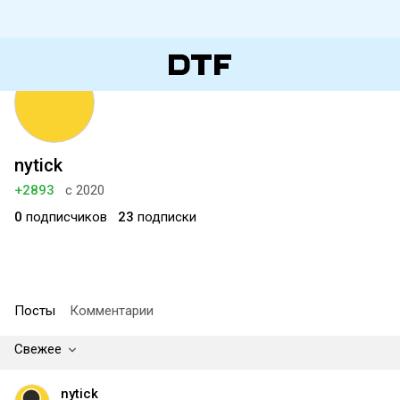
nytick
+2893
с 2020
0
подписчиков
23
подписки
Посты
Комментарии
Свежее
nytick