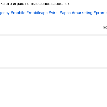
 часто играют с телефонов взрослых.
gency
#mobile
#mobileapp
#viral
#apps
#marketing
#prom