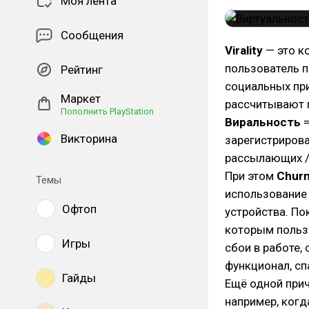
Моя лента
Сообщения
Virality
— это к
пользователь п
Рейтинг
социальных при
Маркет
рассчитывают 
Пополнить PlayStation
Виральность
Викторина
зарегистрирова
рассылающих /
При этом
Churn
Темы
использование 
Офтоп
устройства. По
которым польз
Игры
сбои в работе,
функционал, сп
Гайды
Ещё одной при
например, когд