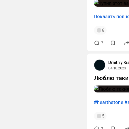
Показать полн
6
7
Dmitriy Ki
04.10.2023
Люблю такие
#hearthstone
#
5
2