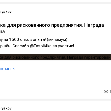
slyakov
ка для рискованного предприятия. Награда
на
у на 1500 очков опыта! (минимум)
ершён. Спасибо @Fasoli4ka за участие!
остью
slyakov