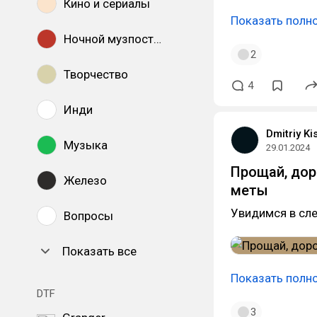
Кино и сериалы
Показать полн
Ночной музпостинг
2
Творчество
4
Инди
Dmitriy Ki
Музыка
29.01.2024
Прощай, дор
Железо
меты
Увидимся в сле
Вопросы
Показать все
Показать полн
DTF
3