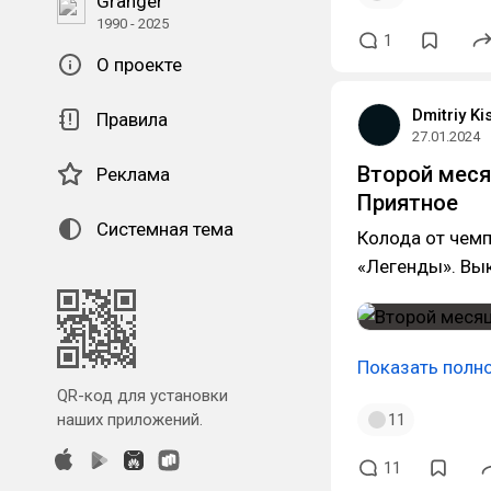
Granger
1990 - 2025
1
О проекте
Dmitriy Ki
Правила
27.01.2024
Второй меся
Реклама
Приятное
Системная тема
Колода от чемп
«Легенды». Вык
Показать полн
QR-код для установки
наших приложений.
11
11