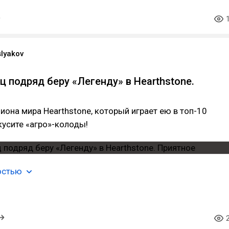
slyakov
ц подряд беру «Легенду» в Hearthstone.
иона мира Hearthstone, который играет ею в топ-10
усите «агро»-колоды!
остью