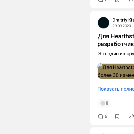
Dmitriy Ki
29.09.2023
Для Hearths
разработчик
Это один из кр
Показать полн
8
6