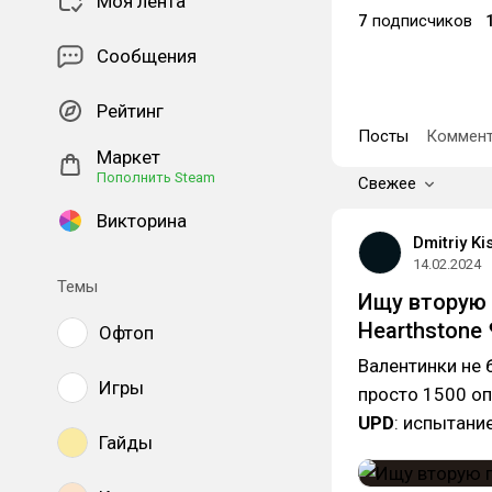
Моя лента
7
подписчиков
Сообщения
Рейтинг
Посты
Коммент
Маркет
Пополнить Steam
Свежее
Викторина
Dmitriy Ki
14.02.2024
Темы
Ищу вторую 
Hearthstone 
Офтоп
Валентинки не 
Игры
просто 1500 оп
UPD
: испытани
Гайды