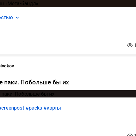
остью
slyakov
 паки. Побольше бы их
screenpost
#packs
#карты