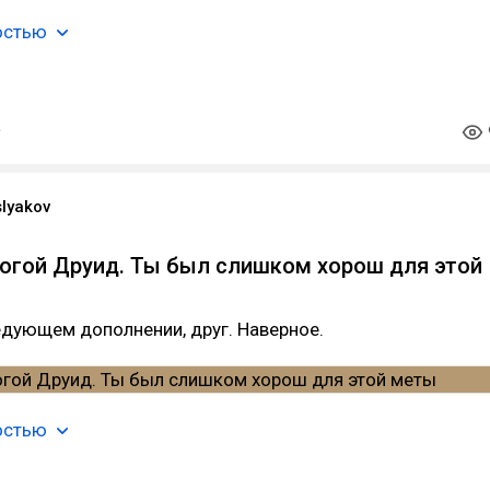
остью
slyakov
огой Друид. Ты был слишком хорош для этой
дующем дополнении, друг. Наверное.
остью