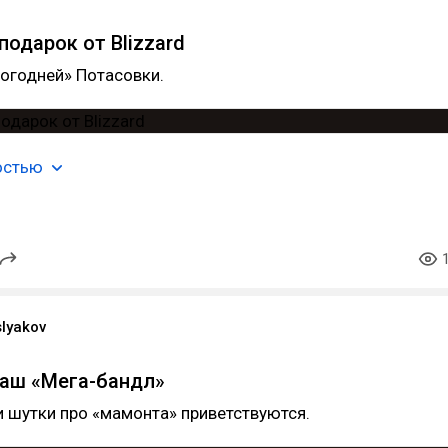
подарок от Blizzard
огодней» Потасовки.
остью
slyakov
ваш «Мега-бандл»
 шутки про «мамонта» приветствуются.