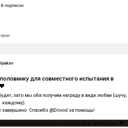
16
подписок
арии
slyakov
половинку для совместного испытания в
❤️
будет, зато мы оба получим награду в виде любви (шучу,
. каждому).
е завершено. Спасибо @Dovod за помощь!