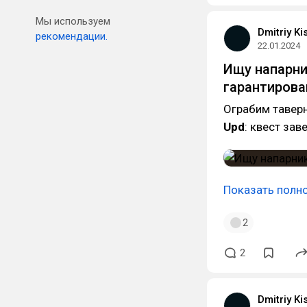
Мы используем
Dmitriy Ki
рекомендации.
22.01.2024
Ищу напарни
гарантирова
Ограбим таверн
Upd
: квест зав
Показать полн
2
2
Dmitriy Ki