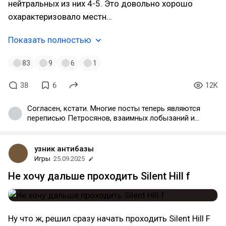
нейтральных из них 4-5. Это довольно хорошо
охарактеризовало местн…
Показать полностью
83
9
6
1
38
6
12K
Согласен, кстати. Многие посты теперь являются
переписью Петросянов, взаимных лобызаний и
показной "базы", а по существу, как человек
человеку, мало кто пишет.
узник антибазы
Игры
25.09.2025
Не хочу дальше проходить Silent Hill f
Ну что ж, решил сразу начать проходить Silent Hill F