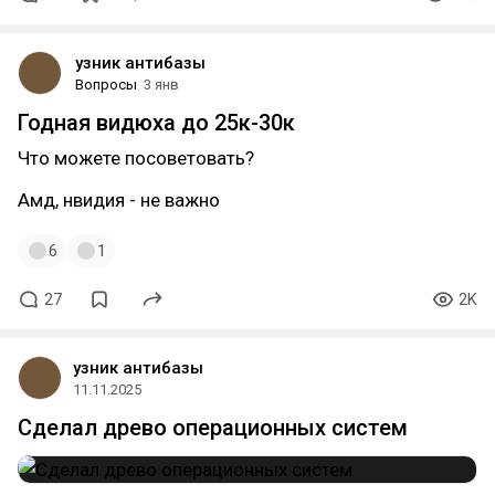
узник антибазы
Вопросы
3 янв
Годная видюха до 25к-30к
Что можете посоветовать?
Амд, нвидия - не важно
6
1
27
2K
узник антибазы
11.11.2025
Сделал древо операционных систем