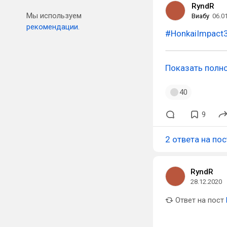
RyndR
Мы используем
Виабу
06.0
рекомендации.
#HonkaiImpact
Показать полн
40
9
2 ответа на пос
RyndR
28.12.2020
Ответ на пост