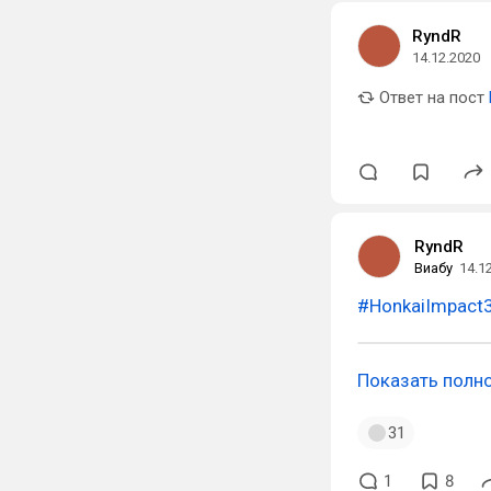
RyndR
14.12.2020
Ответ на пост
RyndR
Виабу
14.1
#HonkaiImpact
Показать полн
31
1
8