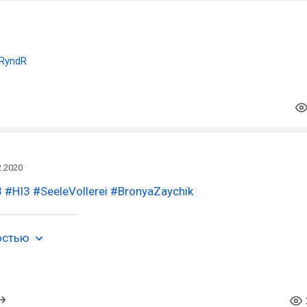
RyndR
2.2020
3
#HI3
#SeeleVollerei
#BronyaZaychik
остью