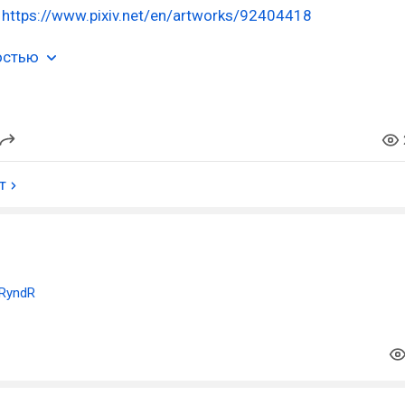
а
https://www.pixiv.net/en/artworks/92404418
остью
т
RyndR