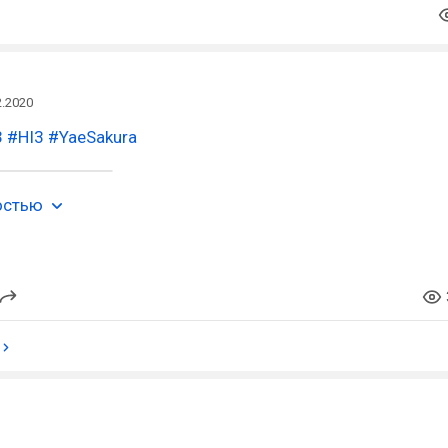
2.2020
3
#HI3
#YaeSakura
остью