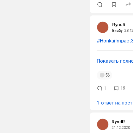
RyndR
Виабу
28.1
#HonkaiImpact
Показать полн
56
1
19
1 ответ на пост
RyndR
21.12.2020