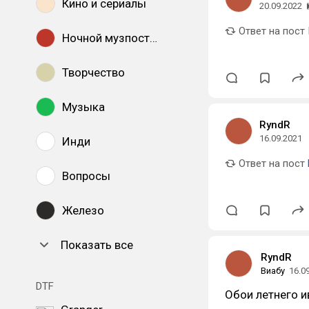
Кино и сериалы
20.09.2022
Ответ на пост
Ночной музпостинг
Творчество
Музыка
RyndR
16.09.2021
Инди
Ответ на пост
Вопросы
Железо
Показать все
RyndR
Виабу
16.0
DTF
Обои летнего ив