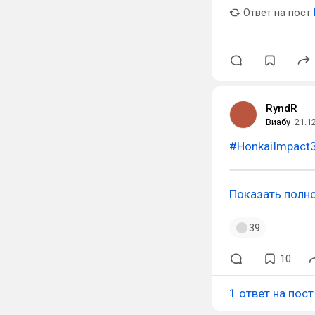
Ответ на пост
RyndR
Виабу
21.1
#HonkaiImpact
Показать полн
39
10
1 ответ на пост