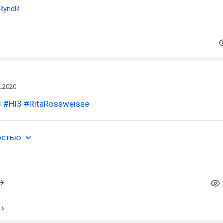
RyndR
2.2020
3
#HI3
#RitaRossweisse
остью