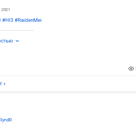
1.2021
3
#HI3
#RaidenMei
остью
т
RyndR