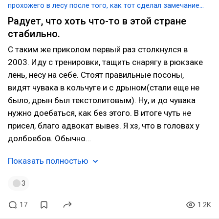
прохожего в лесу после того, как тот сделал замечание
по поводу его внешнего вида.
Радует, что хоть что-то в этой стране
стабильно.
С таким же приколом первый раз столкнулся в
2003. Иду с тренировки, тащить снарягу в рюкзаке
лень, несу на себе. Стоят правильные посоны,
видят чувака в кольчуге и с дрыном(стали еще не
было, дрын был текстолитовым). Ну, и до чувака
нужно доебаться, как без этого. В итоге чуть не
присел, благо адвокат вывез. Я хз, что в головах у
долбоебов. Обычно…
Показать полностью
3
17
1.2K