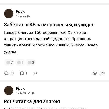
Крок
17 мая
Забежал в КБ за мороженым, и увидел
Гинесс, блин, за 160 деревянных. Хз, что за
аттракцион невиданной щедрости. Пришлось
тащить домой мороженко и ящик Гинесса. Вечер
удался.
7
5
3
38
1
5.7K
Крок
17 мая
Pdf читалка для android