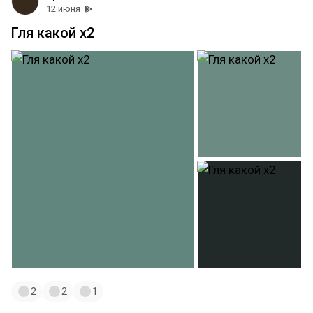
12 июня
Гля какой х2
2
2
1