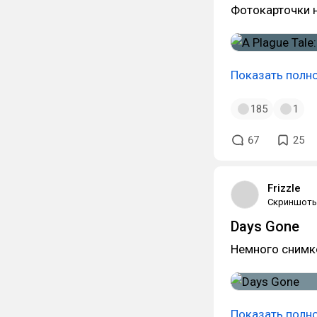
Фотокарточки 
Показать полн
185
1
67
25
Frizzle
Скриншот
Days Gone
Немного снимк
Показать полн