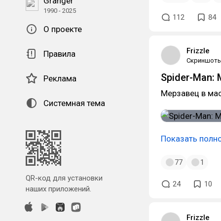
Granger
1990 - 2025
112
84
О проекте
Frizzle
Правила
Скриншот
Spider-Man: 
Реклама
Мерзавец в мас
Системная тема
Показать полн
77
1
QR-код для установки
24
10
наших приложений.
Frizzle