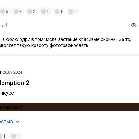
6
2
2
1
1
1
. Люблю рдр2 в том числе застакие красивые скрины. За то,
озволяет такую красоту фотографировать
ы
26.03.2024
demption 2
онкурс
остью
1
1