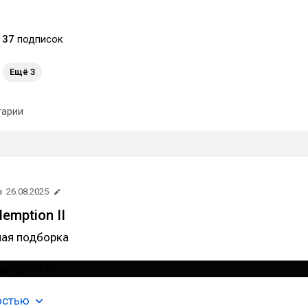
37
подписок
Ещё 3
арии
ы
26.08.2025
emption II
ая подборка
остью