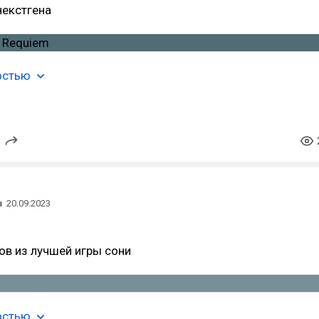
некстгена
остью
ы
20.09.2023
ов из лучшей игры сони
остью