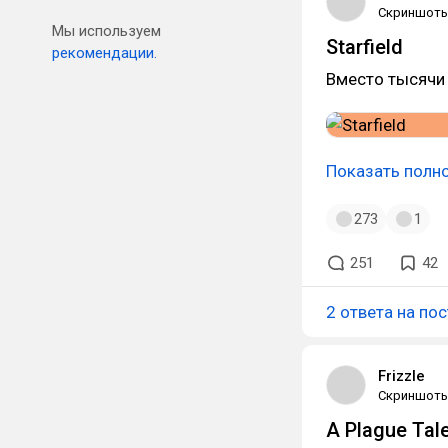
Скриншот
Мы используем
Starfield
рекомендации.
Вместо тысячи
Показать полн
273
1
251
42
2 ответа на пос
Frizzle
Скриншот
A Plague Tal