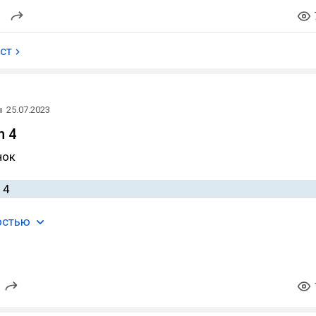
ост
ы
25.07.2023
n 4
нок
остью