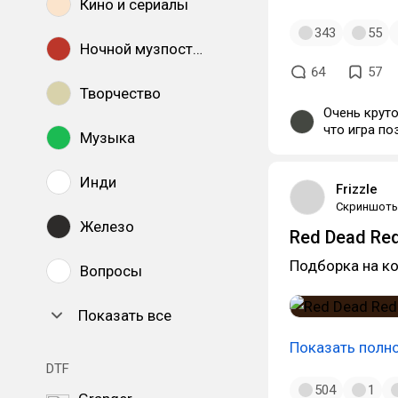
Кино и сериалы
343
55
Ночной музпостинг
64
57
Творчество
Очень круто
что игра п
Музыка
Инди
Frizzle
Скриншот
Железо
Red Dead Re
Подборка на к
Вопросы
Показать все
Показать полн
DTF
504
1