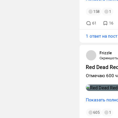
158
1
61
16
1 ответ на пост
Frizzle
Скриншот
Red Dead Re
Отмечаю 600 ча
Показать полн
605
1