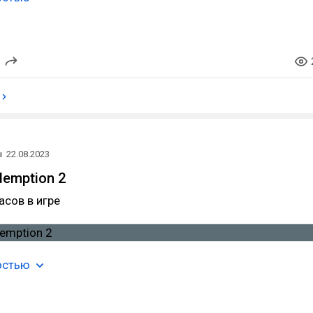
ы
22.08.2023
demption 2
сов в игре
остью