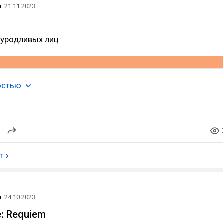
ы
21.11.2023
 уродливых лиц
остью
т
ы
24.10.2023
e: Requiem