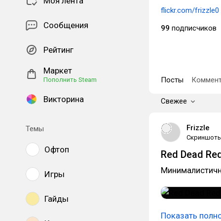
Моя лента
flickr.com/frizzle0
Сообщения
99
подписчиков
Рейтинг
Маркет
Посты
Коммент
Пополнить Steam
Викторина
Свежее
Frizzle
Темы
Скриншот
Офтоп
Red Dead Red
Минималистичн
Игры
Гайды
Показать полн