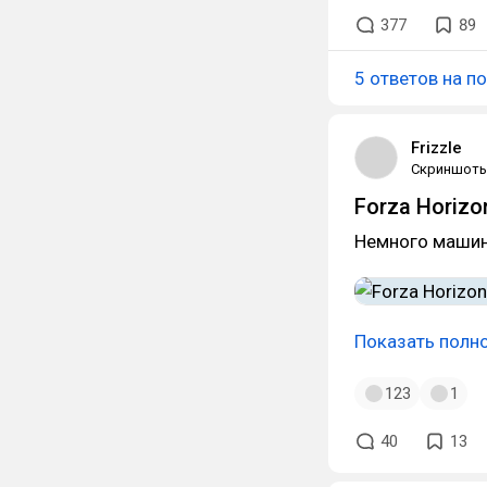
377
89
5 ответов на п
Frizzle
Скриншот
Forza Horizo
Немного маши
Показать полн
123
1
40
13