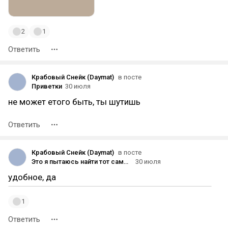
2
1
Ответить
Крабовый Снейк (Daymat)
в посте
Приветки
30 июля
не может етого быть, ты шутишь
Ответить
Крабовый Снейк (Daymat)
в посте
Это я пытаюсь найти тот самый пост в моих 777 подписках после новой обновы
30 июля
удобное, да
1
Ответить