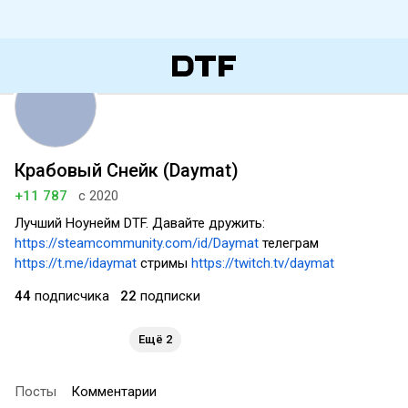
Крабовый Снейк (Daymat)
+11 787
с 2020
Лучший Ноунейм DTF. Давайте дружить:
https://steamcommunity.com/id/Daymat
телеграм
https://t.me/idaymat
стримы
https://twitch.tv/daymat
44
подписчика
22
подписки
Ещё 2
Посты
Комментарии