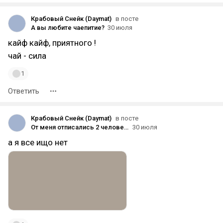
Крабовый Снейк (Daymat)
в посте
А вы любите чаепитие?
30 июля
кайф кайф, приятного !
чай - сила
1
Ответить
Крабовый Снейк (Daymat)
в посте
От меня отписались 2 человека. Всё ...
30 июля
а я все ищо нет