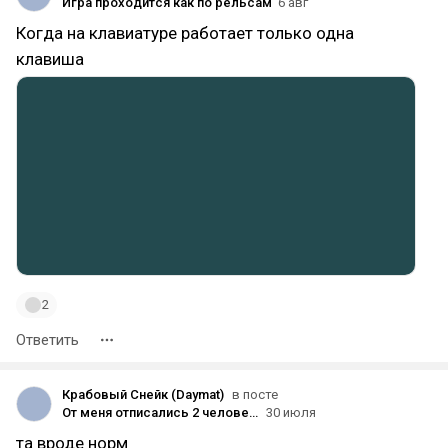
Игра проходится как по рельсам
6 авг
Когда на клавиатуре работает только одна
клавиша
2
Ответить
Крабовый Снейк (Daymat)
в посте
От меня отписались 2 человека. Всё ...
30 июля
та вроде норм