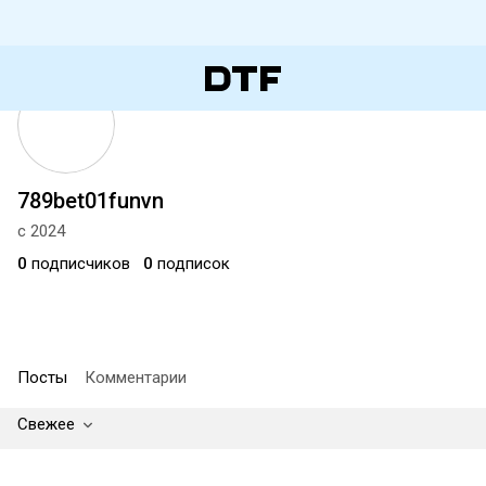
789bet01funvn
с 2024
0
подписчиков
0
подписок
Посты
Комментарии
Свежее