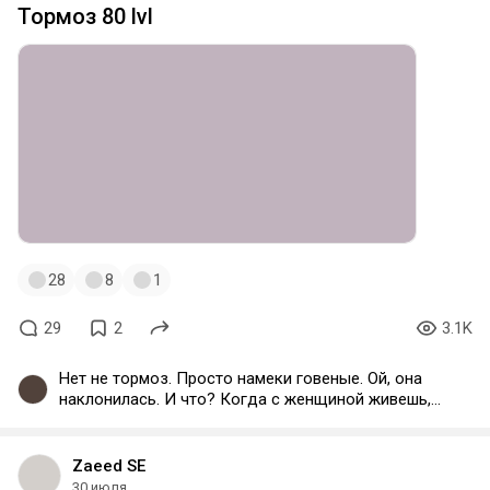
Тормоз 80 lvl
28
8
1
29
2
3.1K
Нет не тормоз. Просто намеки говеные. Ой, она
наклонилась. И что? Когда с женщиной живешь,
что она наклонилась не какое то событие и повод
её приписюнивать. Нормальный парень,
переживает. Не раздумывая собрался за
Zaeed SE
таблетками, когда она сказала что плохо.
30 июля