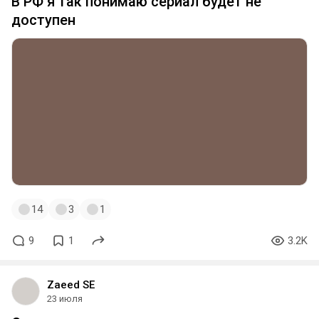
В РФ я так понимаю сериал будет не
доступен
14
3
1
9
1
3.2K
Zaeed SE
23 июля