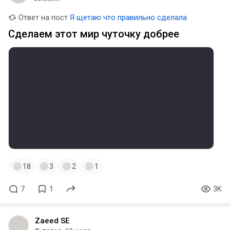
Предложил спорт инвентарь. Золото, а не парень,
а она не ценит.
Ответ на пост
Я щетаю что правильно сделала
Сделаем этот мир чуточку добрее
18
3
2
1
7
1
3K
Zaeed SE