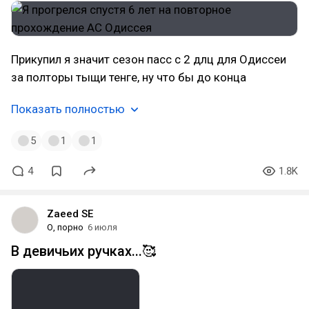
Прикупил я значит сезон пасс с 2 длц для Одиссеи
за полторы тыщи тенге, ну что бы до конца
Показать полностью
5
1
1
4
1.8K
Zaeed SE
О, порно
6 июля
В девичьих ручках...🥰