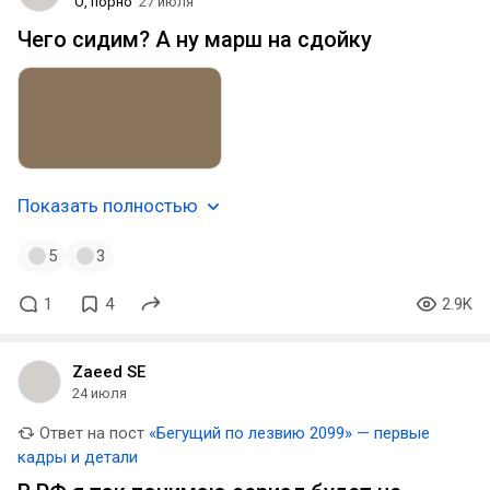
О, порно
27 июля
Чего сидим? А ну марш на сдойку
Показать полностью
5
3
1
4
2.9K
Zaeed SE
24 июля
Ответ на пост
«Бегущий по лезвию 2099» — первые
кадры и детали