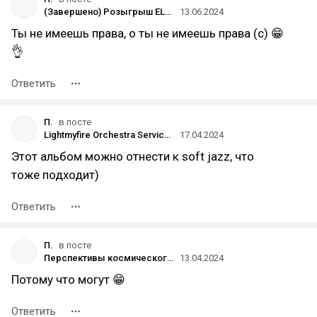
(Завершено) Розыгрыш ELDEN RING Shadow of the Erdtree (Steam РФ+СНГ)
13.06.2024
Ты не имеешь права, о ты не имеешь права (с) 😁
👌
Ответить
П.
в посте
Lightmyfire Orchestra Service — Miensk Sketches (2023)
17.04.2024
Этот альбом можно отнести к soft jazz, что
тоже подходит)
Ответить
П.
в посте
Перспективы космического кинематографа
13.04.2024
Потому что могут 😁
Ответить