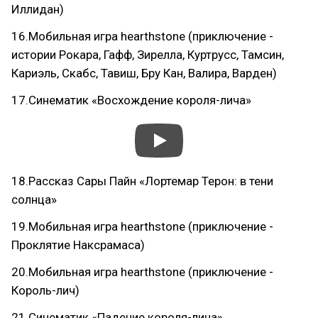
Иллидан)
16.Мобильная игра hearthstone (приключение -
истории Рокара, Гафф, Зирелла, Куртрусс, Тамсин,
Кариэль, Скабс, Тавиш, Бру Кан, Валира, Варден)
17.Синематик «Восхождение короля-лича»
18.Рассказ Сары Пайн «Лортемар Терон: в тени
солнца»
19.Мобильная игра hearthstone (приключение -
Проклятие Наксрамаса)
20.Мобильная игра hearthstone (приключение -
Король-лич)
21.Синематик «Падение короля-лича»