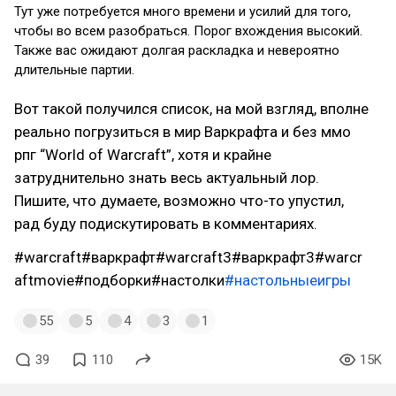
Тут уже потребуется много времени и усилий для того,
чтобы во всем разобраться. Порог вхождения высокий.
Также вас ожидают долгая раскладка и невероятно
длительные партии.
Вот такой получился список, на мой взгляд, вполне
реально погрузиться в мир Варкрафта и без ммо
рпг “World of Warcraft”, хотя и крайне
затруднительно знать весь актуальный лор.
Пишите, что думаете, возможно что-то упустил,
рад буду подискутировать в комментариях.
#warcraft#варкрафт#warcraft3#варкрафт3#warcr
aftmovie#подборки#настолки
#настольныеигры
55
5
4
3
1
39
110
15K