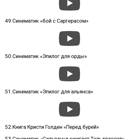
49.Синематик «бой с Саргерасом»
50.Синематик «Эпилог для орды»
51.Синематик «Эпилог для альянса»
52.Книга Кристи Голден «Перед бурей»
53.Синематик «Сильванна сжигает Тельдрассил»