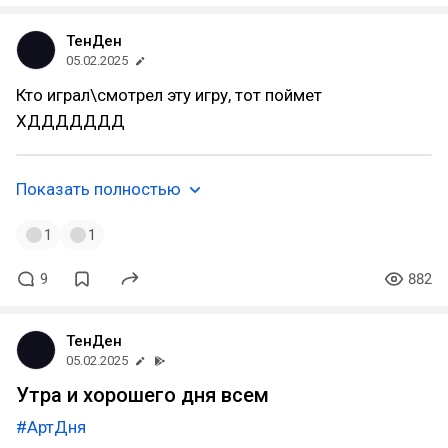
ТенДен
05.02.2025
Кто играл\смотрел эту игру, тот поймет
ХДДДДДДД
Показать полностью
1
1
9
882
ТенДен
05.02.2025
Утра и хорошего дня всем
#АртДня