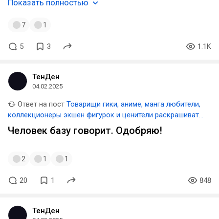
Показать полностью
7
1
5
3
1.1K
ТенДен
04.02.2025
Ответ на пост
Товарищи гики, аниме, манга любители,
коллекционеры экшен фигурок и ценители раскрашивать
миньки, слушаем умную тётю и радуемся жизни!
Человек базу говорит. Одобряю!
2
1
1
20
1
848
ТенДен