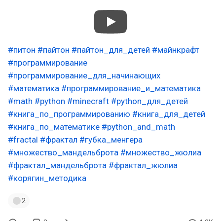
#питон
#пайтон
#пайтон_для_детей
#майнкрафт
#программирование
#программирование_для_начинающих
#математика
#программирование_и_математика
#math
#python
#minecraft
#python_для_детей
#книга_по_программированию
#книга_для_детей
#книга_по_математике
#python_and_math
#fractal
#фрактал
#губка_менгера
#множество_мандельброта
#множество_жюлиа
#фрактал_мандельброта
#фрактал_жюлиа
#корягин_методика
2