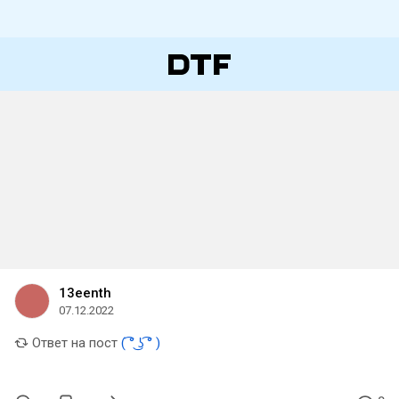
13eenth
07.12.2022
Ответ на пост
( ͡° ͜ʖ ͡° )