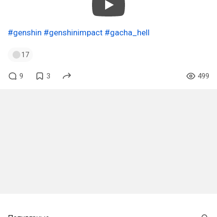
#genshin
#genshinimpact
#gacha_hell
17
9
3
499