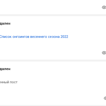
удален
Список онгоингов весеннего сезона 2022
удален
енный пост