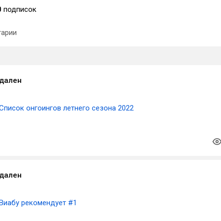
0
подписок
арии
удален
Список онгоингов летнего сезона 2022
удален
Виабу рекомендует #1