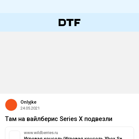
Onlyjke
24.05.2021
Там на вайлберис Series X подвезли
www.wildberries.ru
Игровая консоль/Игровая консоль Xbox Series X 1TБ/ xbox series x Microsoft 19403088 купить за 46790 ₽ в интернет-магазине Wildberries