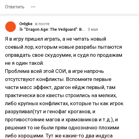
Ответить
Onlyjke
в посте
📝 "Dragon Age: The Veilguard": Впечатления фаната после 20 часов📸
3 мая
Я в игру пришел играть, а не читать новый
соевый лор, которым новые разрабы пытаются
оправдать свое скудоумие, и судя по продажам
не я один такой.
Проблема всей этой СОИ, в игре напрочь
отсутствуют конфликты. Вспомните первые
части масс эффект, драгон ейдж первый, там
практически все квесты строились на мелких,
либо крупных конфликтах, которые ты как игрок
разруливал(тут и генофаг кроганов, и
противостояние магов и храмовников и т.д.), и
решения то не были прям однозначно плохими
либо хорошими. Тут же какие-то два индуса