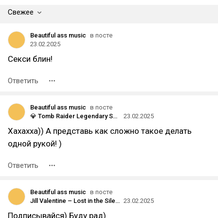
Свежее
Beautiful ass music
в посте
23.02.2025
Секси блин!
Ответить
Beautiful ass music
в посте
💎 Tomb Raider Legendary Soundtrack 🎶 | Lara Croft's Best Adventure Themes 🎧
23.02.2025
Хахахха)) А представь как сложно такое делать
одной рукой! )
Ответить
Beautiful ass music
в посте
Jill Valentine – Lost in the Silent Ruins | Resident Evil Dark & Atmospheric Soundtracks 🎶
23.02.2025
Подписывайся) Буду рад)