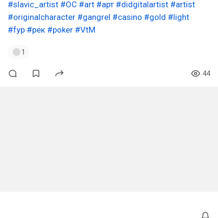
#slavic_artist
#OC
#art
#арт
#didgitalartist
#artist
#originalcharacter
#gangrel
#casino
#gold
#light
#fyp
#рек
#poker
#VtM
1
44