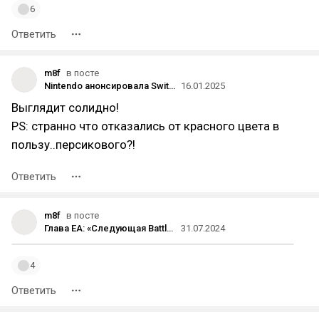
6
Ответить
m8f
в посте
Nintendo анонсировала Switch 2
16.01.2025
Выглядит солидно!
PS: странно что отказались от красного цвета в
пользу..персикового?!
Ответить
m8f
в посте
Глава EA: «Следующая Battlefield — один из самых амбициозных проектов в нашей истории»
31.07.2024
4
Ответить