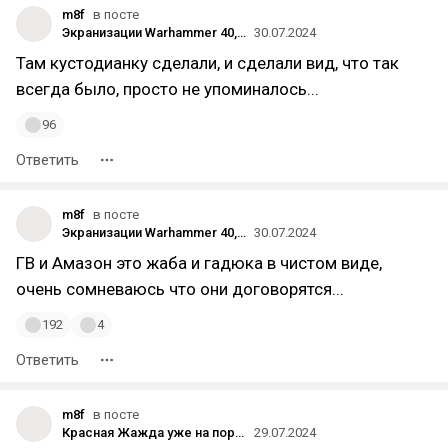
m8f
в посте
Экранизации Warhammer 40,000 с Генри Кавиллом не увидят свет, если Games Workshop и Amazon не согласуют свои «творческие методы» до декабря
30.07.2024
Там кустодианку сделали, и сделали вид, что так
всегда было, просто не упоминалось...
96
Ответить
m8f
в посте
Экранизации Warhammer 40,000 с Генри Кавиллом не увидят свет, если Games Workshop и Amazon не согласуют свои «творческие методы» до декабря
30.07.2024
ГВ и Амазон это жаба и гадюка в чистом виде,
очень сомневаюсь что они договорятся...
192
4
Ответить
m8f
в посте
Красная Жажда уже на пороге, а вместе с ней и Кодекс Кровавых Ангелов
29.07.2024