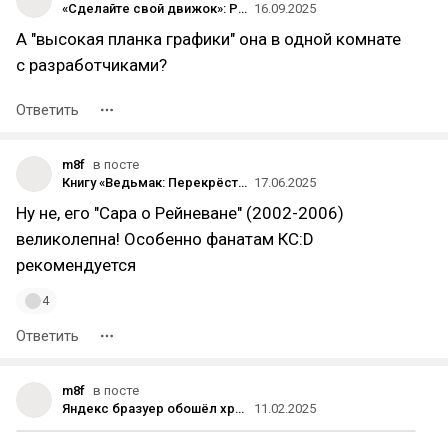
«Сделайте свой движок»: Рэнди Питчфорд о критике Borderlands 4
16.09.2025
А "высокая планка графики" она в одной комнате
с разработчиками?
Ответить
m8f
в посте
Книгу «Ведьмак: Перекрёсток воронов» выпустят в России 30 сентября
17.06.2025
Ну не, его "Сара о Рейневане" (2002-2006)
великолепна! Особенно фанатам КС:D
рекомендуется
4
Ответить
m8f
в посте
Яндекс бразуер обошёл хром в России, это уже дно или еще нет?
11.02.2025