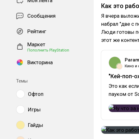
Моя лента
лютый стиль и др
Как это раб
Сообщения
Я вчера выложи
набрал "две с 
Рейтинг
Люди готовы по
этот же контент
Маркет
Пополнить PlayStation
Param
Викторина
Кино и
"Кей-поп-о
Темы
Это как есл
Офтоп
пауком от S
Игры
Гайды