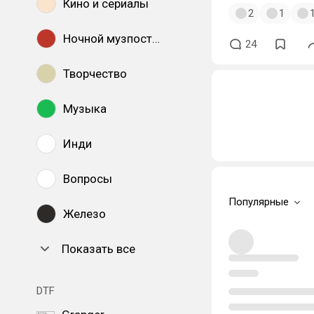
Кино и сериалы
2
1
Ночной музпостинг
24
Творчество
Музыка
Инди
Вопросы
Популярные
Железо
Показать все
DTF