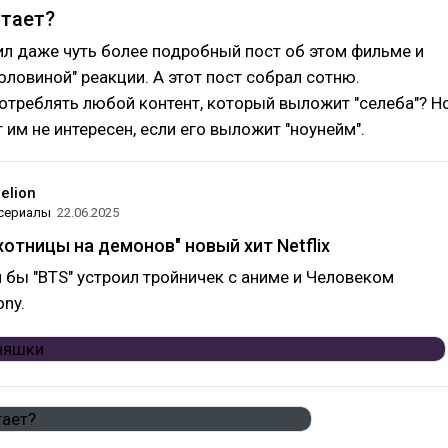
айв, хорошие песни, стёб над кейпоперами и супер котейка
отает?
л даже чуть более подробный пост об этом фильме и
половиной" реакции. А этот пост собрал сотню.
треблять любой контент, который выложит "селеба"? Н
 им не интересен, если его выложит "ноунейм".
elion
 сериалы
22.06.2025
хотницы на демонов" новый хит Netflix
и бы "BTS" устроил тройничек с аниме и Человеком
ony.