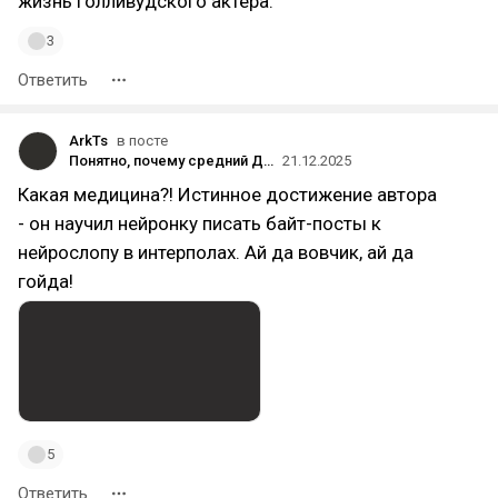
жизнь голливудского актера.
3
Ответить
ArkTs
в посте
Понятно, почему средний ДТФер ничего себе в жизни позволить не может.
21.12.2025
Какая медицина?! Истинное достижение автора
- он научил нейронку писать байт-посты к
нейрослопу в интерполах. Ай да вовчик, ай да
гойда!
5
Ответить