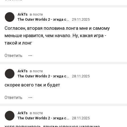
ArkTs
в посте
The Outer Worlds 2 - эгида студии Obsidian [обзор - лонг]
29.11.2025
Согласен, вторая половина лонга мне и самому
меньше нравится, чем начало. Ну, какая игра -
такой и лонг
Ответить
ArkTs
в посте
The Outer Worlds 2 - эгида студии Obsidian [обзор - лонг]
28.11.2025
скорее всего так и будет
Ответить
ArkTs
в посте
The Outer Worlds 2 - эгида студии Obsidian [обзор - лонг]
28.11.2025
хотя получилось двусмысленное название,