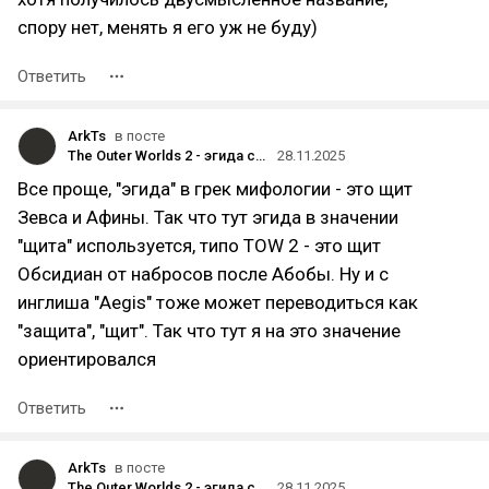
спору нет, менять я его уж не буду)
Ответить
ArkTs
в посте
The Outer Worlds 2 - эгида студии Obsidian [обзор - лонг]
28.11.2025
Все проще, "эгида" в грек мифологии - это щит
Зевса и Афины. Так что тут эгида в значении
"щита" используется, типо TOW 2 - это щит
Обсидиан от набросов после Абобы. Ну и с
инглиша "Aegis" тоже может переводиться как
"защита", "щит". Так что тут я на это значение
ориентировался
Ответить
ArkTs
в посте
The Outer Worlds 2 - эгида студии Obsidian [обзор - лонг]
28.11.2025