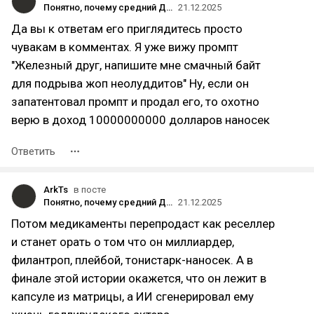
Понятно, почему средний ДТФер ничего себе в жизни позволить не может.
21.12.2025
Да вы к ответам его приглядитесь просто
чувакам в комментах. Я уже вижу промпт
"Железный друг, напишите мне смачный байт
для подрыва жоп неолуддитов" Ну, если он
запатентовал промпт и продал его, то охотно
верю в доход 10000000000 долларов наносек
Ответить
ArkTs
в посте
Понятно, почему средний ДТФер ничего себе в жизни позволить не может.
21.12.2025
Потом медикаменты перепродаст как реселлер
и станет орать о том что он миллиардер,
филантроп, плейбой, тонистарк-наносек. А в
финале этой истории окажется, что он лежит в
капсуле из матрицы, а ИИ сгенерировал ему