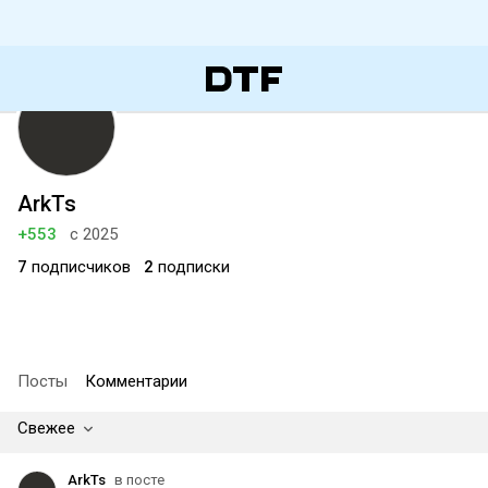
ArkTs
+553
с 2025
7
подписчиков
2
подписки
Посты
Комментарии
Свежее
ArkTs
в посте