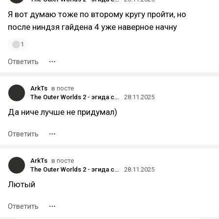
Я вот думаю тоже по второму кругу пройти, но
после ниндзя гайдена 4 уже наверное начну
1
Ответить
ArkTs
в посте
The Outer Worlds 2 - эгида студии Obsidian [обзор - лонг]
28.11.2025
Да ниче лучше не придумал)
Ответить
ArkTs
в посте
The Outer Worlds 2 - эгида студии Obsidian [обзор - лонг]
28.11.2025
Лютый
Ответить