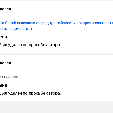
удален
На GitHub выложили очередную нейросеть, которая «повышает
ьным лицам на фото
ена
был удалён по просьбе автора.
удален
енный пост
ена
был удалён по просьбе автора.