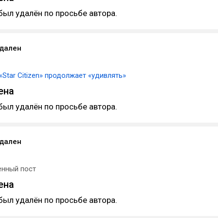
был удалён по просьбе автора.
удален
«Star Citizen» продолжает «удивлять»
ена
был удалён по просьбе автора.
удален
енный пост
ена
был удалён по просьбе автора.