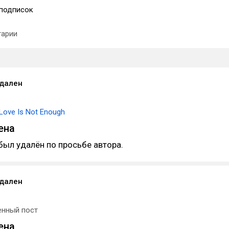
подписок
арии
удален
Love Is Not Enough
ена
был удалён по просьбе автора.
удален
енный пост
ена