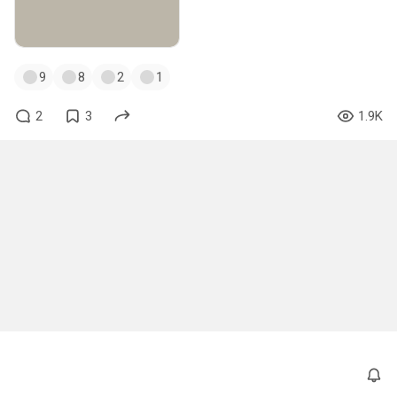
9
8
2
1
2
3
1.9K