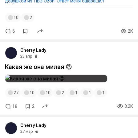
девушкой из ПВЗ Ozon. Ответ меня ошарашил
10
2
6
2K
Cherry Lady
23 апр
Какая же она милая 😍
27
10
10
2
1
1
1
18
2
3.2K
Cherry Lady
27 мар