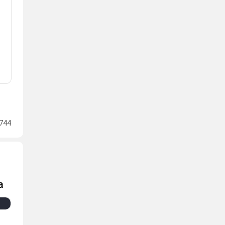
744
а