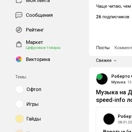
Моя лента
Чаще читаю, чем
Сообщения
26
подписчиков
Рейтинг
Маркет
Посты
Коммент
Цифровые товары
Викторина
Свежее
Роберто 
Темы
Музыка
13
Офтоп
Музыка на Д
speed-info л
Игры
Робер
Гайды
08.01.2
Всратые (и