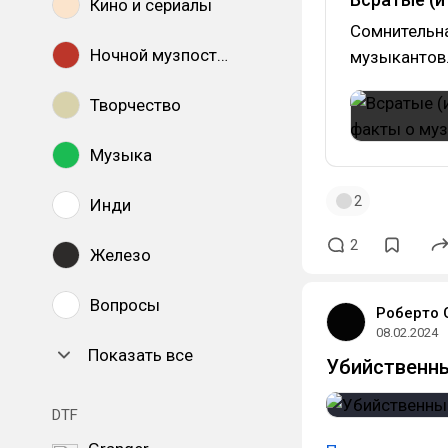
Кино и сериалы
Сомнительна
Ночной музпостинг
музыкантов
Творчество
Музыка
2
Инди
2
Железо
Вопросы
Роберто 
08.02.2024
Показать все
Убийственны
DTF