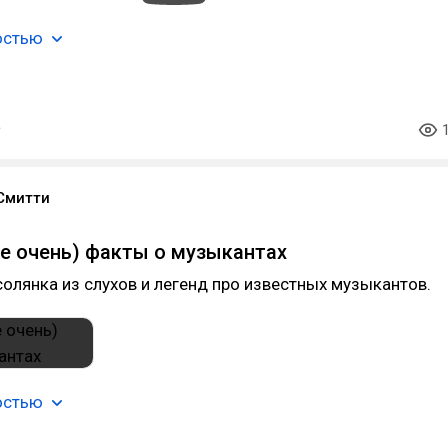
остью
Смитти
не очень) факты о музыкантах
олянка из слухов и легенд про известных музыкантов.
остью