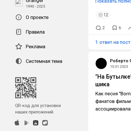
Granger
Показать полн
1990 - 2025
12
О проекте
2
6
Правила
1 ответ на пост
Реклама
Системная тема
Роберто 
10.01.2023
"На Бутылке
шика
Как песня "Born
фанатов фильма 
QR-код для установки
ассоциировала
наших приложений.