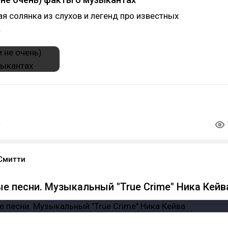
я солянка из слухов и легенд про известных
.
Смитти
е песни. Музыкальный "True Crime" Ника Кейв