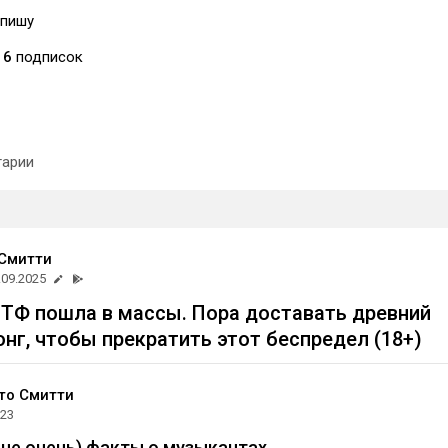
 пишу
6
подписок
арии
Смитти
.09.2025
ТФ пошла в массы. Пора доставать древний
онг, чтобы прекратить этот беспредел (18+)
то Смитти
023
 не очень) факты о музыкантах