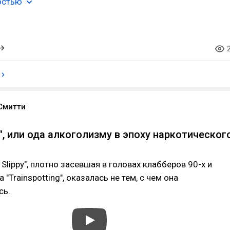
остью
Смитти
", или ода алкоголизму в эпоху наркотическог
 Slippy", плотно засевшая в головах клабберов 90-х и
"Trainspotting", оказалась не тем, с чем она
сь.