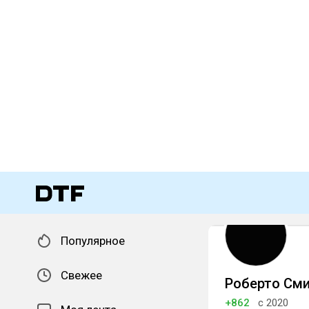
Популярное
Свежее
Роберто См
+862
с 2020