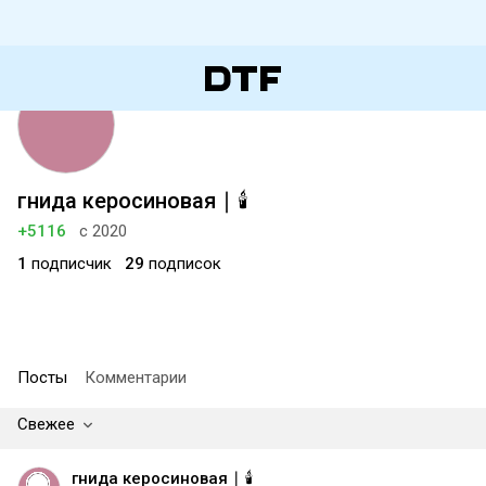
гнида керосиновая ∣ 🕯️
+5116
с 2020
1
подписчик
29
подписок
Посты
Комментарии
Свежее
гнида керосиновая ∣ 🕯️