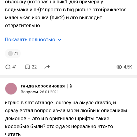
обложку (которая на пик1 для примера у
ведьмака и п3)? просто в big picture отображается
маленькая иконка (пик2) и это выглядит
отвратительно
Показать полностью
21
41
22
4.5K
гнида керосиновая ∣ 🕯️
Вопросы
26.01.2021
играю в smt strange journey на эмуле drastic, и
сразу встал вопрос из-за моей любви к описаниям
демонов – это и в оригинале шрифты такие
косоебые были? отсюда ж нереально что-то
читать