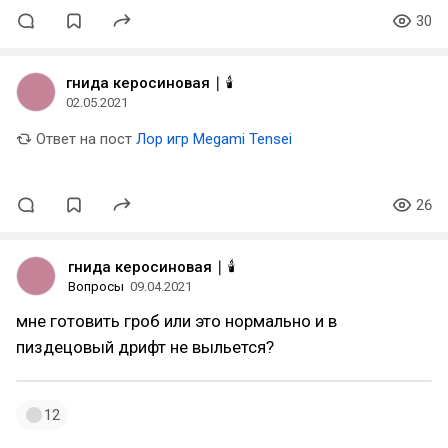
30
гнида керосиновая ∣ 🕯️
02.05.2021
Ответ на пост
Лор игр Megami Tensei
26
гнида керосиновая ∣ 🕯️
Вопросы
09.04.2021
мне готовить гроб или это нормально и в
пиздецовый дрифт не выльется?
12