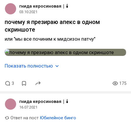
гнида керосиновая ∣ 🕯️
03.10.2021
почему я презираю апекс в одном
скриншоте​
или "мы все починим к мидсизон патчу"
Показать полностью
3
175
гнида керосиновая ∣ 🕯️
16.07.2021
Ответ на пост
Юбилейное бинго