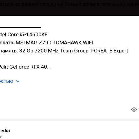
▬▬▬▬▬▬▬▬
tel Core i5-14600KF
плата: MSI MAG Z790 TOMAHAWK WIFI
амять: 32 Gb 7200 MHz Team Group T-CREATE Expert
alit GeForce RTX 40…
остью
edia