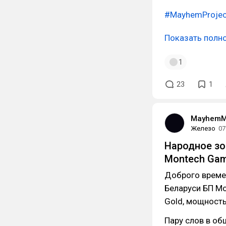
#MayhemProjec
Показать полн
1
23
1
MayhemM
Железо
07
Народное зо
Montech Gam
Доброго времен
Беларуси БП Mo
Gold, мощность
Пару слов в об