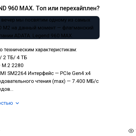
D 960 MAX. Топ или перехайплен?
о техническим характеристикам:
 2 ТБ/ 4 ТБ
 M.2 2280
SMI SM2264 Интерфейс — PCIe Gen4 x4
довательного чтения (max) — 7.400 МБ/с
едов…
остью