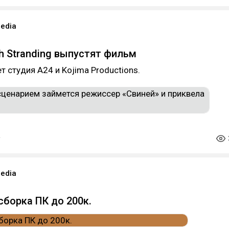
edia
th Stranding выпустят фильм
т студия A24 и Kojima Productions.
edia
сборка ПК до 200к.