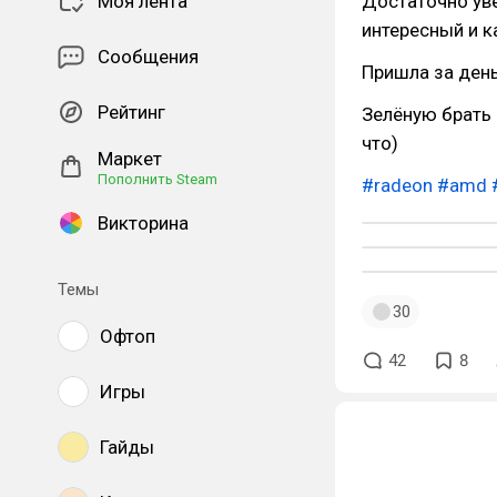
Моя лента
Достаточно уве
интересный и к
Сообщения
Пришла за день
Рейтинг
Зелёную брать и
что)
Маркет
Пополнить Steam
#radeon
#amd
Викторина
Темы
30
Офтоп
42
8
Игры
Гайды