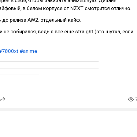
рен в себе, чтобы заказать анимешную. Дизайн
айфовый, в белом корпусе от NZXT смотрится отлично.
 до релиза AW2, отдельный кайф.
 не собирался, ведь я всё ещё straight (это шутка, если
#7800xt
#anime