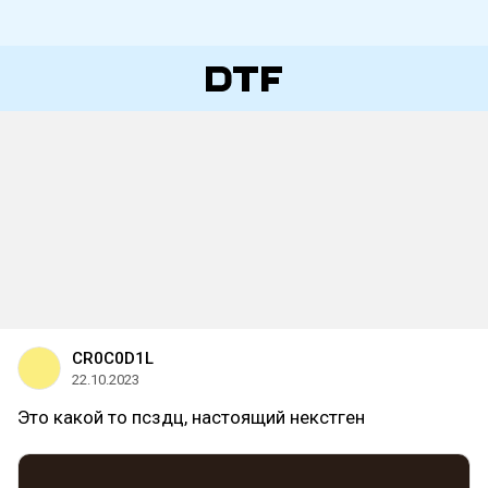
CR0C0D1L
22.10.2023
Это какой то псздц, настоящий некстген