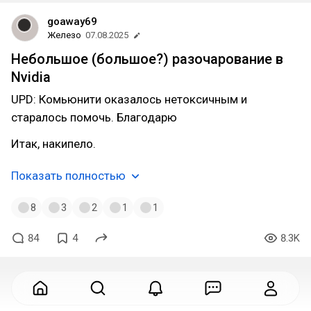
goaway69
Железо
07.08.2025
Небольшое (большое?) разочарование в
Nvidia
UPD: Комьюнити оказалось нетоксичным и
старалось помочь. Благодарю
Итак, накипело.
Показать полностью
8
3
2
1
1
84
4
8.3K