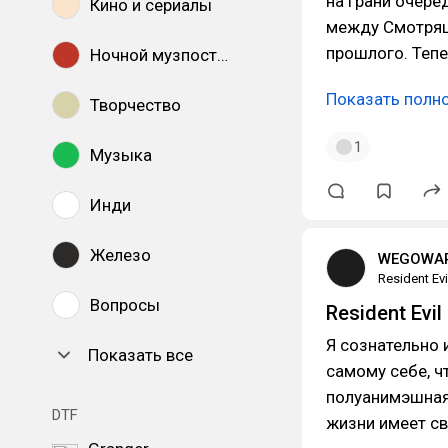
на грани очере
Кино и сериалы
между Смотрящ
прошлого. Тепе
Ночной музпостинг
Показать полн
Творчество
1
Музыка
Инди
Железо
WEGOWAR
Resident Evi
Вопросы
Resident Evi
Я сознательно 
Показать все
самому себе, ч
полуанимэшная 
DTF
жизни имеет св