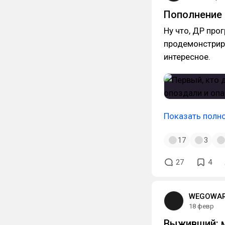
Пополнение 
Ну что, ДР про
продемонстриро
интересное.
Показать полн
17
3
27
4
WEGOWAR
18 февр
Выживший: м