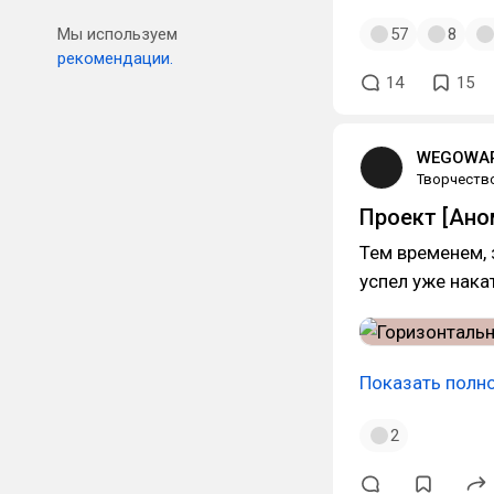
Мы используем
57
8
рекомендации.
14
15
WEGOWAR
Творчеств
Проект [Ано
Тем временем, 
успел уже нака
Показать полн
2