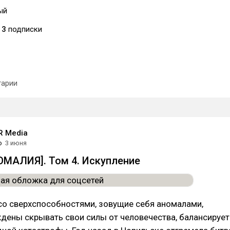
ый
3
подписки
арии
 Media
о
3 июня
МАЛИЯ]. Том 4. Искупление
со сверхспособностями, зовущие себя аномалами,
дены скрывать свои силы от человечества, балансирует