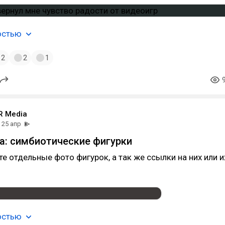
остью
2
2
1
 Media
25 апр
а: симбиотические фигурки
е отдельные фото фигурок, а так же ссылки на них или и
остью