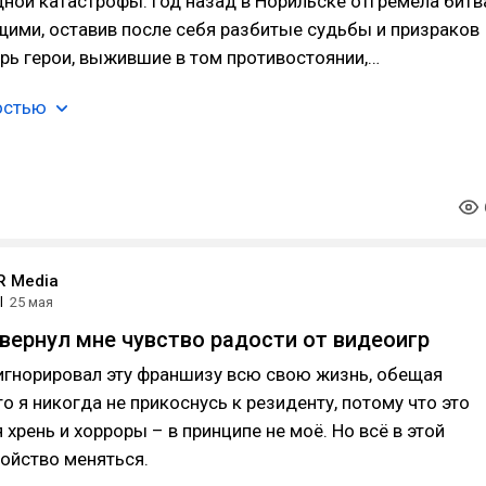
дной катастрофы. Год назад в Норильске отгремела битв
ими, оставив после себя разбитые судьбы и призраков
рь герои, выжившие в том противостоянии,…
остью
 Media
l
25 мая
l вернул мне чувство радости от видеоигр
игнорировал эту франшизу всю свою жизнь, обещая
то я никогда не прикоснусь к резиденту, потому что это
хрень и хорроры – в принципе не моё. Но всё в этой
ойство меняться.