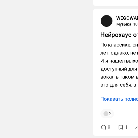
WEGOWAR
Музыка
10
Нейрохаус 
По классике, с
лет, однако, н
И я нашёл выхо
доступный для 
вокал в таком 
это для себя, а
Показать полн
2
9
1