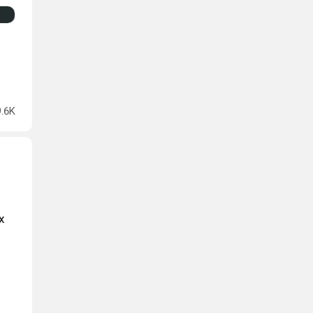
9.6K
х