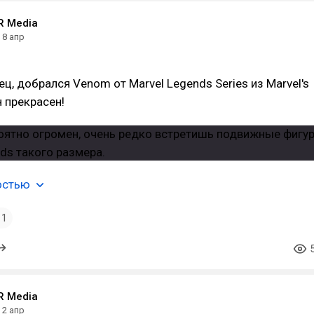
 Media
8 апр
ец, добрался Venom от Marvel Legends Series из Marvel's
н прекрасен!
остью
1
 Media
2 апр