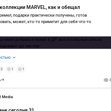
коллекции MARVEL, как и обещал
гремел, подарки практически получены, готов
вать, может, кто-то приметит для себя что-то
остью
3
1
1
 Media
не сегодня 31