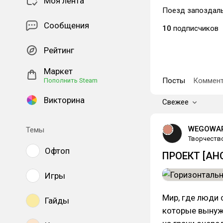
Моя лента
Поезд запоздал
Сообщения
10
подписчиков
Рейтинг
Маркет
Посты
Коммент
Пополнить Steam
Викторина
Свежее
WEGOWAR
Темы
Творчеств
Офтоп
ПРОЕКТ [АНО
Игры
Мир, где люди 
Гайды
которые вынуж