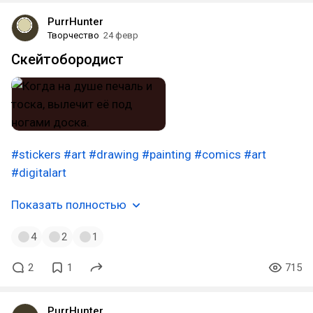
PurrHunter
Творчество
24 февр
Скейтобородист
#stickers
#art
#drawing
#painting
#comics
#art
#digitalart
Показать полностью
4
2
1
2
1
715
PurrHunter