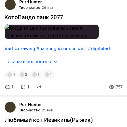
PurrHunter
Творчество
26 янв
КотоПандо панк 2077
#art
#drawing
#painting
#comics
#art
#digitalart
Показать полностью
4
3
1
1
1
1
757
PurrHunter
Творчество
25 янв
Любимый кот Иезикиль(Рыжик)