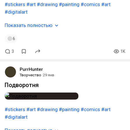
#stickers
#art
#drawing
#painting
#comics
#art
#digitalart
Показать полностью
6
3
1K
PurrHunter
Творчество
29 янв
Подворотня
#stickers
#art
#drawing
#painting
#comics
#art
#digitalart