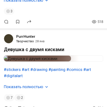
Показать полностью
3
518
PurrHunter
Творчество
28 янв
Девушка с двумя кисками
#stickers
#art
#drawing
#painting
#comics
#art
#digitalart
Показать полностью
7
2