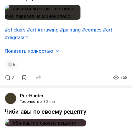
#stickers
#art
#drawing
#painting
#comics
#art
#digitalart
Показать полностью
6
2
758
PurrHunter
Творчество
30 янв
Чиби-авы по своему рецепту