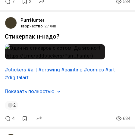
7
2
534
PurrHunter
Творчество
27 янв
Стикерпак н-надо?
#stickers
#art
#drawing
#painting
#comics
#art
#digitalart
Показать полностью
2
4
634