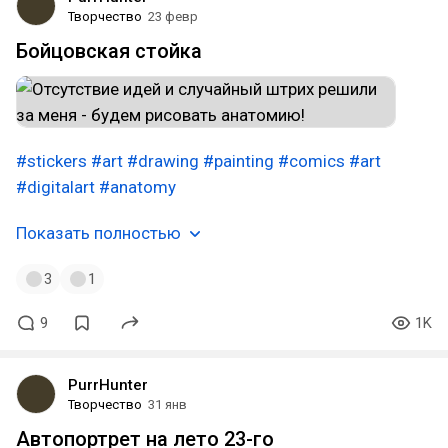
Творчество
23 февр
Бойцовская стойка
#stickers
#art
#drawing
#painting
#comics
#art
#digitalart
#anatomy
Показать полностью
3
1
9
1K
PurrHunter
Творчество
31 янв
Автопортрет на лето 23-го