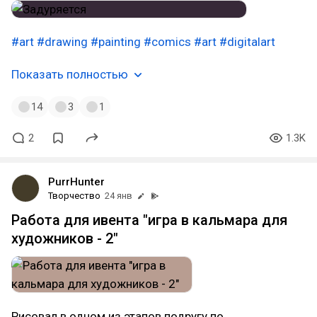
#art
#drawing
#painting
#comics
#art
#digitalart
Показать полностью
14
3
1
2
1.3K
PurrHunter
Творчество
24 янв
Работа для ивента "игра в кальмара для
художников - 2"
Рисовал в одном из этапов подругу по