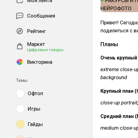
Моя лента
Сообщения
Привет! Сегодн
поделиться с 
Рейтинг
Маркет
Планы
Цифровые товары
Очень крупный 
Викторина
extreme close-up,
background
Темы
Крупный план (C
Офтоп
close-up portrait
Игры
Средний план (
Гайды
medium close-up 