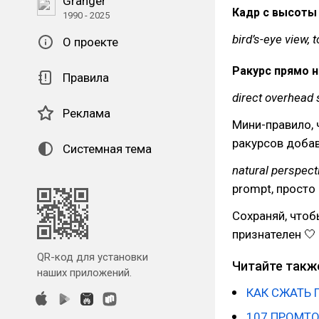
Granger
Кадр с высоты п
1990 - 2025
bird’s-eye view, 
О проекте
Ракурс прямо н
Правила
direct overhead 
Реклама
Мини-правило, 
ракурсов добав
Системная тема
natural perspecti
prompt, просто 
Сохраняй, чтоб
признателен 🤍
QR-код для установки
Читайте такж
наших приложений.
КАК СЖАТЬ 
107 ПРОМТ