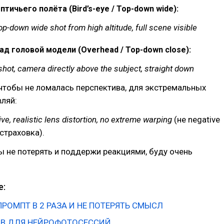
тичьего полёта (Bird’s-eye / Top-down wide):
top-down wide shot from high altitude, full scene visible
ад головой модели (Overhead / Top-down close):
shot, camera directly above the subject, straight down
чтобы не ломалась перспектива, для экстремальных
ляй:
ve, realistic lens distortion, no extreme warping
(не negative
страховка).
ы не потерять и поддержи реакциями, буду очень
е:
ПРОМПТ В 2 РАЗА И НЕ ПОТЕРЯТЬ СМЫСЛ
ОВ ДЛЯ НЕЙРОФОТОСЕССИЙ