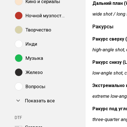
Кино и сериалы
Дальний план (W
wide shot / long 
Ночной музпостинг
Ракурсы
Творчество
Ракурс сверху (
Инди
high-angle shot,
Музыка
Ракурс снизу (L
Железо
low-angle shot, 
Экстремально н
Вопросы
extreme low-angl
Показать все
Ракурс под угло
DTF
three-quarter ang