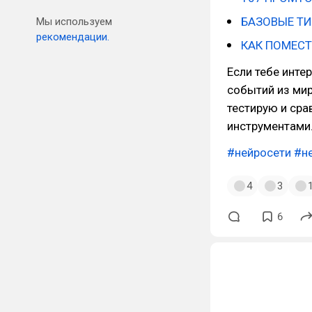
БАЗОВЫЕ ТИ
Мы используем
рекомендации.
КАК ПОМЕСТ
Если тебе инте
событий из мир
тестирую и ср
инструментами
#нейросети
#н
4
3
6