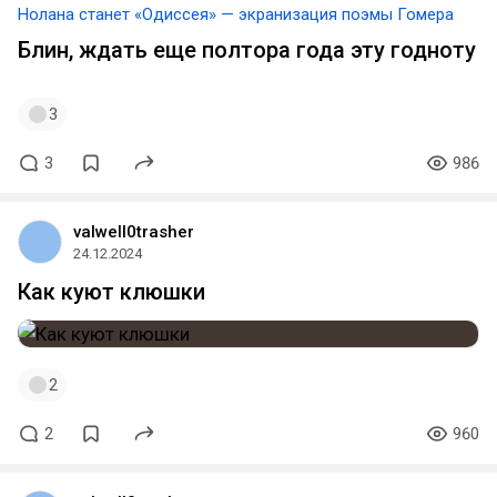
Нолана станет «Одиссея» — экранизация поэмы Гомера
Блин, ждать еще полтора года эту годноту
3
3
986
valwell0trasher
24.12.2024
Как куют клюшки
2
2
960