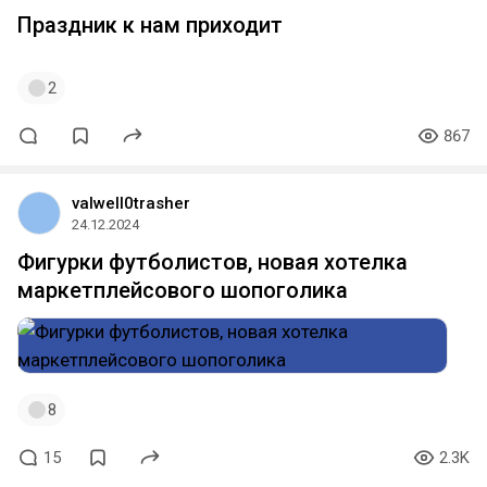
праздникам
Праздник к нам приходит
2
867
valwell0trasher
24.12.2024
Фигурки футболистов, новая хотелка
маркетплейсового шопоголика
8
15
2.3K